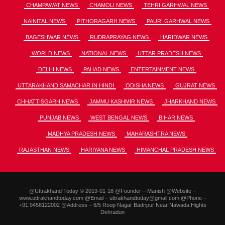
CHAMPAWAT NEWS
CHAMOLI NEWS
TEHRI GARHWAL NEWS
NAINITAL NEWS
PITHORAGARH NEWS
PAURI GARHWAL NEWS
BAGESHWAR NEWS
RUDRAPRAYAG NEWS
HARIDWAR NEWS
WORLD NEWS
NATIONAL NEWS
UTTAR PRADESH NEWS
DELHI NEWS
PAHAD NEWS
ENTERTAINMENT NEWS
UTTARAKHAND SAMACHAR IN HINDI
ODISHA NEWS
GUJRAT NEWS
CHHATTISGARH NEWS
JAMMU KASHMIR NEWS
JHARKHAND NEWS
PUNJAB NEWS
WEST BENGAL NEWS
BIHAR NEWS
MADHYA PRADESH NEWS
MAHARASHTRA NEWS
RAJASTHAN NEWS
HARIYANA NEWS
HIMANCHAL PRADESH NEWS
@Uttrakhand Today © 2019-01-18 @Founder – Manish @Website –
www.uttrakhandtoday.com @Email – uttrakhandtoday@gmail.com @Phone –
+91.9458122002 @Address – 6/5 Roop Nagar Badripur Near Nawada Hights
Dehradun