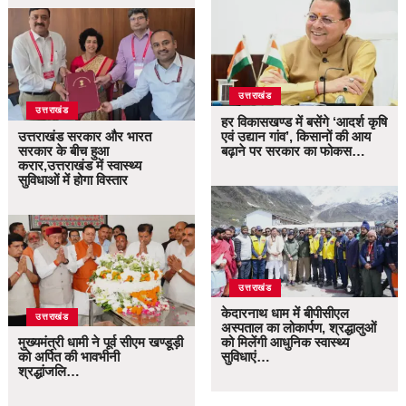
उत्तराखंड
उत्तराखंड
हर विकासखण्ड में बसेंगे ‘आदर्श कृषि
उत्तराखंड सरकार और भारत
एवं उद्यान गांव’, किसानों की आय
सरकार के बीच हुआ
बढ़ाने पर सरकार का फोकस…
करार,उत्तराखंड में स्वास्थ्य
सुविधाओं में होगा विस्तार
उत्तराखंड
केदारनाथ धाम में बीपीसीएल
उत्तराखंड
अस्पताल का लोकार्पण, श्रद्धालुओं
मुख्यमंत्री धामी ने पूर्व सीएम खण्डूड़ी
को मिलेंगी आधुनिक स्वास्थ्य
को अर्पित की भावभीनी
सुविधाएं…
श्रद्धांजलि…