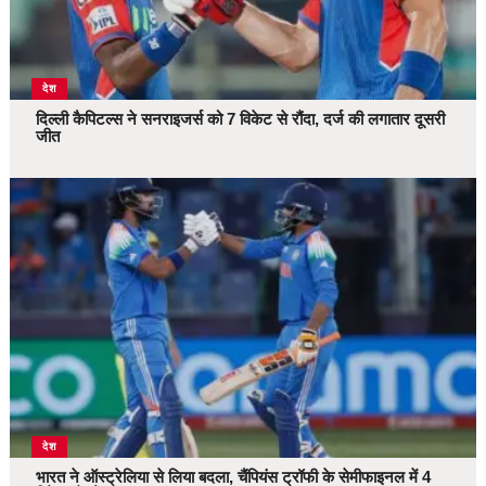
देश
दिल्ली कैपिटल्स ने सनराइजर्स को 7 विकेट से रौंदा, दर्ज की लगातार दूसरी
जीत
देश
भारत ने ऑस्ट्रेलिया से लिया बदला, चैंपियंस ट्रॉफी के सेमीफाइनल में 4