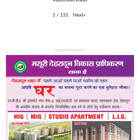
#latestnews #news
Next
»
1
/
131
ADVERTISEMENT