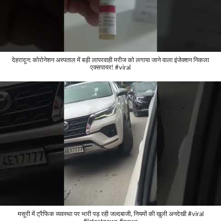
देहरादून: कोरोनेशन अस्पताल में बड़ी लापरवाही मरीज को लगाया जाने वाला इंजेक्शन निकला
एक्सपायर! #viral
मसूरी में ट्रैफिक व्यवस्था पर भारी पड़ रही जल्दबाजी, नियमों की खुली अनदेखी #viral