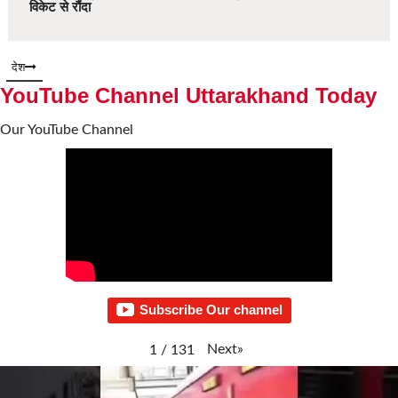
विकेट से रौंदा
देश
YouTube Channel Uttarakhand Today
Our YouTube Channel
Subscribe Our channel
Next
»
1
/
131