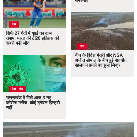
समस्याएं
देश
सिर्फ 27 गेंदों में यूएई का काम
तमाम, भारत की टी20 इतिहास की
सबसे बड़ी जीत
देश
चीन के विदेश मंत्री और NSA
अजीत डोभाल के बीच हुई बातचीत,
पहलगाम हमले का हुआ जिक्र
उत्तराखंड
देश
उत्तराखंड में मिले आज 3 नए
कोरोना मरीज, कोई ट्रैवल हिस्ट्री
नहीं