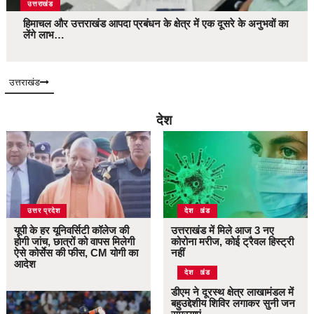
उत्तराखंड
हिमाचल और उत्तराखंड आपदा प्रबंधन के क्षेत्र में एक दूसरे के अनुभवों का
लेंगे लाभ…
उत्तराखंड
देश
उत्तर प्रदेश
उत्तराखंड
देश
यूपी के हर यूनिवर्सिटी कॉलेज की
उत्तराखंड में मिले आज 3 नए
होगी जांच, छात्रों को वापस मिलेगी
कोरोना मरीज, कोई ट्रैवल हिस्ट्री
ऐसे कोर्सेस की फीस, CM योगी का
नहीं
आदेश
उत्तराखंड
देश
डीएम ने दूरस्थ क्षेत्र लाखामंडल में
बहुउद्देशीय शिविर लगाकर सुनी जन