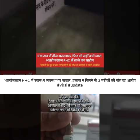
भतरौंजखान PHC में स्वास्थ्य व्यवस्था पर सवाल, इलाज न मिलने से 3 मरीजों की मौत का आरोप
#viral #update