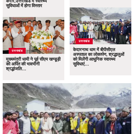
करार,उत्तराखंड में स्वास्थ्य
सुविधाओं में होगा विस्तार
उत्तराखंड
केदारनाथ धाम में बीपीसीएल
उत्तराखंड
अस्पताल का लोकार्पण, श्रद्धालुओं
मुख्यमंत्री धामी ने पूर्व सीएम खण्डूड़ी
को मिलेंगी आधुनिक स्वास्थ्य
को अर्पित की भावभीनी
सुविधाएं…
श्रद्धांजलि…