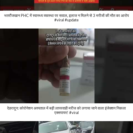
भतरौंजखान PHC में स्वास्थ्य व्यवस्था पर सवाल, इलाज न मिलने से 3 मरीजों की मौत का आरोप
#viral #update
देहरादून: कोरोनेशन अस्पताल में बड़ी लापरवाही मरीज को लगाया जाने वाला इंजेक्शन निकला
एक्सपायर! #viral