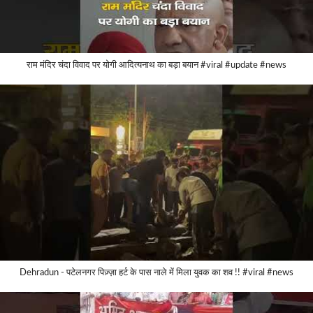
राम मंदिर चंदा विवाद पर योगी आदित्यनाथ का बड़ा बयान #viral #update #news
Dehradun - पटेलनगर पिज़्ज़ा हर्ट के पास नाले में मिला युवक का शव !! #viral #news