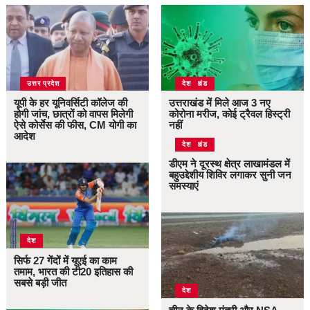
उत्तर प्रदेश
उत्तराखंड
देश
यूपी के हर यूनिवर्सिटी कॉलेज की
उत्तराखंड में मिले आज 3 नए
होगी जांच, छात्रों को वापस मिलेगी
कोरोना मरीज, कोई ट्रैवल हिस्ट्री
ऐसे कोर्सेस की फीस, CM योगी का
नहीं
आदेश
उत्तराखंड
देश
डीएम ने दूरस्थ क्षेत्र लाखामंडल में
बहुउद्देशीय शिविर लगाकर सुनी जन
समस्याएं
देश
सिर्फ 27 गेंदों में यूएई का काम
तमाम, भारत की टी20 इतिहास की
सबसे बड़ी जीत
देश