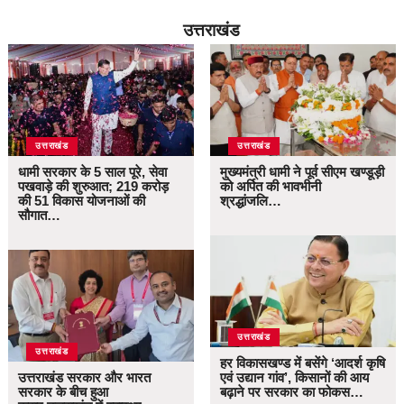
उत्तराखंड
उत्तराखंड
उत्तराखंड
धामी सरकार के 5 साल पूरे, सेवा
मुख्यमंत्री धामी ने पूर्व सीएम खण्डूड़ी
पखवाड़े की शुरुआत; 219 करोड़
को अर्पित की भावभीनी
की 51 विकास योजनाओं की
श्रद्धांजलि…
सौगात…
उत्तराखंड
उत्तराखंड
हर विकासखण्ड में बसेंगे ‘आदर्श कृषि
उत्तराखंड सरकार और भारत
एवं उद्यान गांव’, किसानों की आय
सरकार के बीच हुआ
बढ़ाने पर सरकार का फोकस…