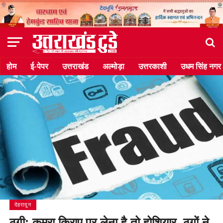
होम
ई-पेपर
उत्तराखंड
अल्मोड़ा
उत्तरकाशी
उधम सिंह नगर
देहरादून
ठगी: कमरा किराए पर लेना है तो होशियार, ठगों ने