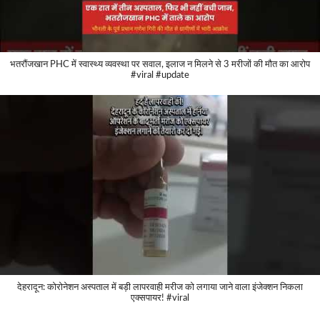
भतरौंजखान PHC में स्वास्थ्य व्यवस्था पर सवाल, इलाज न मिलने से 3 मरीजों की मौत का आरोप
#viral #update
देहरादून: कोरोनेशन अस्पताल में बड़ी लापरवाही मरीज को लगाया जाने वाला इंजेक्शन निकला
एक्सपायर! #viral