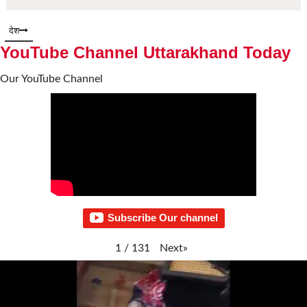
देश
YouTube Channel Uttarakhand Today
Our YouTube Channel
Subscribe Our channel
Next
»
1
/
131