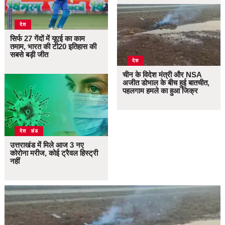
देश
सिर्फ 27 गेंदों में यूएई का काम
तमाम, भारत की टी20 इतिहास की
सबसे बड़ी जीत
देश
चीन के विदेश मंत्री और NSA
अजीत डोभाल के बीच हुई बातचीत,
पहलगाम हमले का हुआ जिक्र
उत्तराखंड
देश
उत्तराखंड में मिले आज 3 नए
कोरोना मरीज, कोई ट्रैवल हिस्ट्री
नहीं