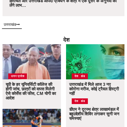
हिमाचल और उत्तराखंड आपदा प्रबंधन के क्षेत्र में एक दूसरे के अनुभवों का
लेंगे लाभ…
उत्तराखंड
देश
उत्तर प्रदेश
उत्तराखंड
देश
यूपी के हर यूनिवर्सिटी कॉलेज की
उत्तराखंड में मिले आज 3 नए
होगी जांच, छात्रों को वापस मिलेगी
कोरोना मरीज, कोई ट्रैवल हिस्ट्री
ऐसे कोर्सेस की फीस, CM योगी का
नहीं
आदेश
उत्तराखंड
देश
डीएम ने दूरस्थ क्षेत्र लाखामंडल में
बहुउद्देशीय शिविर लगाकर सुनी जन
समस्याएं