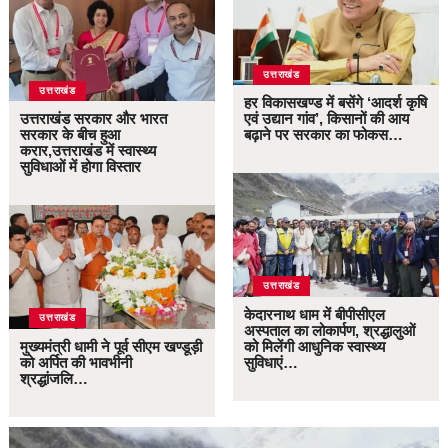
उत्तराखंड
उत्तराखंड
हर विकासखण्ड में बसेंगे ‘आदर्श कृषि
उत्तराखंड सरकार और भारत
एवं उद्यान गांव’, किसानों की आय
सरकार के बीच हुआ
बढ़ाने पर सरकार का फोकस…
करार,उत्तराखंड में स्वास्थ्य
सुविधाओं में होगा विस्तार
उत्तराखंड
केदारनाथ धाम में बीपीसीएल
उत्तराखंड
अस्पताल का लोकार्पण, श्रद्धालुओं
मुख्यमंत्री धामी ने पूर्व सीएम खण्डूड़ी
को मिलेंगी आधुनिक स्वास्थ्य
को अर्पित की भावभीनी
सुविधाएं…
श्रद्धांजलि…