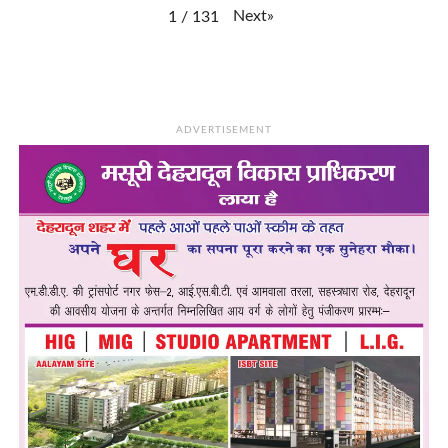
Next
»
1
/
131
ADVERTISEMENT