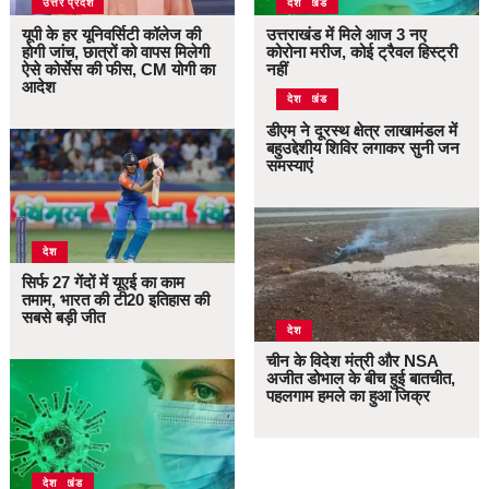
उत्तर प्रदेश
उत्तराखंड
देश
यूपी के हर यूनिवर्सिटी कॉलेज की
उत्तराखंड में मिले आज 3 नए
होगी जांच, छात्रों को वापस मिलेगी
कोरोना मरीज, कोई ट्रैवल हिस्ट्री
ऐसे कोर्सेस की फीस, CM योगी का
नहीं
आदेश
उत्तराखंड
देश
डीएम ने दूरस्थ क्षेत्र लाखामंडल में
बहुउद्देशीय शिविर लगाकर सुनी जन
समस्याएं
देश
सिर्फ 27 गेंदों में यूएई का काम
तमाम, भारत की टी20 इतिहास की
सबसे बड़ी जीत
देश
चीन के विदेश मंत्री और NSA
अजीत डोभाल के बीच हुई बातचीत,
पहलगाम हमले का हुआ जिक्र
उत्तराखंड
देश