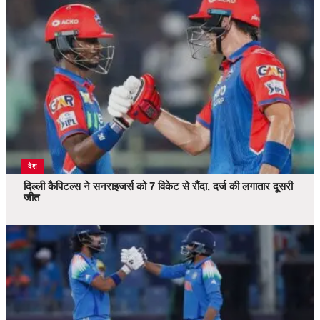
देश
दिल्ली कैपिटल्स ने सनराइजर्स को 7 विकेट से रौंदा, दर्ज की लगातार दूसरी
जीत