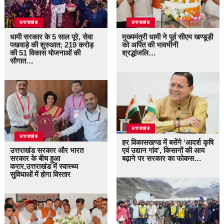
उत्तराखंड
उत्तराखंड
धामी सरकार के 5 साल पूरे, सेवा
मुख्यमंत्री धामी ने पूर्व सीएम खण्डूड़ी
पखवाड़े की शुरुआत; 219 करोड़
को अर्पित की भावभीनी
की 51 विकास योजनाओं की
श्रद्धांजलि…
सौगात…
उत्तराखंड
उत्तराखंड
हर विकासखण्ड में बसेंगे ‘आदर्श कृषि
उत्तराखंड सरकार और भारत
एवं उद्यान गांव’, किसानों की आय
सरकार के बीच हुआ
बढ़ाने पर सरकार का फोकस…
करार,उत्तराखंड में स्वास्थ्य
सुविधाओं में होगा विस्तार