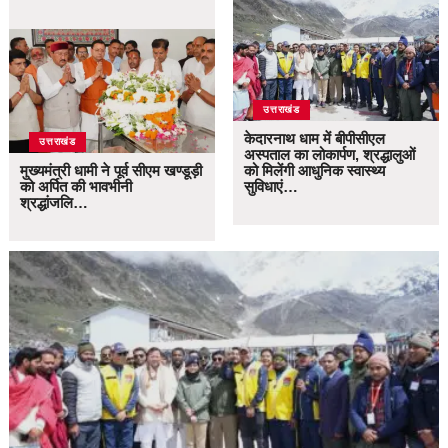
उत्तराखंड
केदारनाथ धाम में बीपीसीएल
उत्तराखंड
अस्पताल का लोकार्पण, श्रद्धालुओं
मुख्यमंत्री धामी ने पूर्व सीएम खण्डूड़ी
को मिलेंगी आधुनिक स्वास्थ्य
को अर्पित की भावभीनी
सुविधाएं…
श्रद्धांजलि…