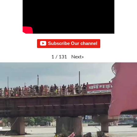
Subscribe Our channel
Next
»
1
/
131