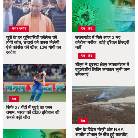
उत्तर प्रदेश
उत्तराखंड
देश
यूपी के हर यूनिवर्सिटी कॉलेज की
उत्तराखंड में मिले आज 3 नए
होगी जांच, छात्रों को वापस मिलेगी
कोरोना मरीज, कोई ट्रैवल हिस्ट्री
ऐसे कोर्सेस की फीस, CM योगी का
नहीं
आदेश
उत्तराखंड
देश
डीएम ने दूरस्थ क्षेत्र लाखामंडल में
बहुउद्देशीय शिविर लगाकर सुनी जन
समस्याएं
देश
सिर्फ 27 गेंदों में यूएई का काम
तमाम, भारत की टी20 इतिहास की
सबसे बड़ी जीत
देश
चीन के विदेश मंत्री और NSA
अजीत डोभाल के बीच हुई बातचीत,