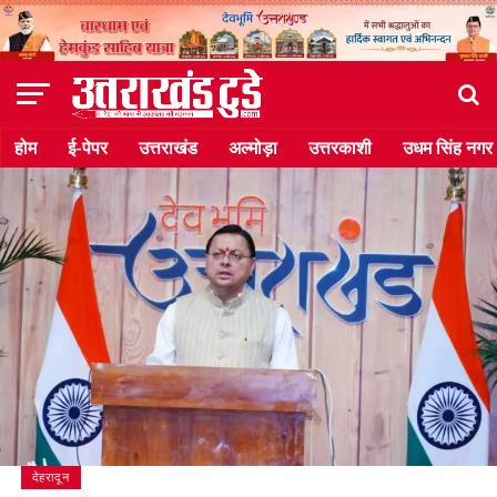
होम
ई-पेपर
उत्तराखंड
अल्मोड़ा
उत्तरकाशी
उधम सिंह नगर
देहरादून