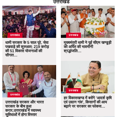
उत्तराखंड
उत्तराखंड
उत्तराखंड
धामी सरकार के 5 साल पूरे, सेवा
मुख्यमंत्री धामी ने पूर्व सीएम खण्डूड़ी
पखवाड़े की शुरुआत; 219 करोड़
को अर्पित की भावभीनी
की 51 विकास योजनाओं की
श्रद्धांजलि…
सौगात…
उत्तराखंड
उत्तराखंड
हर विकासखण्ड में बसेंगे ‘आदर्श कृषि
उत्तराखंड सरकार और भारत
एवं उद्यान गांव’, किसानों की आय
सरकार के बीच हुआ
बढ़ाने पर सरकार का फोकस…
करार,उत्तराखंड में स्वास्थ्य
सुविधाओं में होगा विस्तार