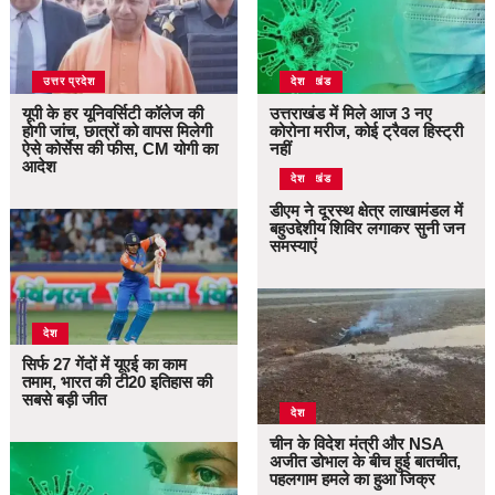
उत्तर प्रदेश
उत्तराखंड
देश
यूपी के हर यूनिवर्सिटी कॉलेज की
उत्तराखंड में मिले आज 3 नए
होगी जांच, छात्रों को वापस मिलेगी
कोरोना मरीज, कोई ट्रैवल हिस्ट्री
ऐसे कोर्सेस की फीस, CM योगी का
नहीं
आदेश
उत्तराखंड
देश
डीएम ने दूरस्थ क्षेत्र लाखामंडल में
बहुउद्देशीय शिविर लगाकर सुनी जन
समस्याएं
देश
सिर्फ 27 गेंदों में यूएई का काम
तमाम, भारत की टी20 इतिहास की
सबसे बड़ी जीत
देश
चीन के विदेश मंत्री और NSA
अजीत डोभाल के बीच हुई बातचीत,
पहलगाम हमले का हुआ जिक्र