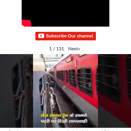
Subscribe Our channel
Next
»
1
/
131