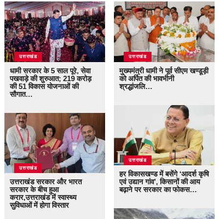
उत्तराखंड
उत्तराखंड
धामी सरकार के 5 साल पूरे, सेवा
मुख्यमंत्री धामी ने पूर्व सीएम खण्डूड़ी
पखवाड़े की शुरुआत; 219 करोड़
को अर्पित की भावभीनी
की 51 विकास योजनाओं की
श्रद्धांजलि…
सौगात…
उत्तराखंड
उत्तराखंड
हर विकासखण्ड में बसेंगे ‘आदर्श कृषि
उत्तराखंड सरकार और भारत
एवं उद्यान गांव’, किसानों की आय
सरकार के बीच हुआ
बढ़ाने पर सरकार का फोकस…
करार,उत्तराखंड में स्वास्थ्य
सुविधाओं में होगा विस्तार