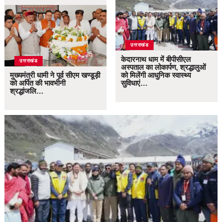
उत्तराखंड
केदारनाथ धाम में बीपीसीएल
उत्तराखंड
अस्पताल का लोकार्पण, श्रद्धालुओं
मुख्यमंत्री धामी ने पूर्व सीएम खण्डूड़ी
को मिलेंगी आधुनिक स्वास्थ्य
को अर्पित की भावभीनी
सुविधाएं…
श्रद्धांजलि…