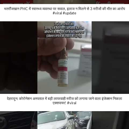
भतरौंजखान PHC में स्वास्थ्य व्यवस्था पर सवाल, इलाज न मिलने से 3 मरीजों की मौत का आरोप
#viral #update
देहरादून: कोरोनेशन अस्पताल में बड़ी लापरवाही मरीज को लगाया जाने वाला इंजेक्शन निकला
एक्सपायर! #viral