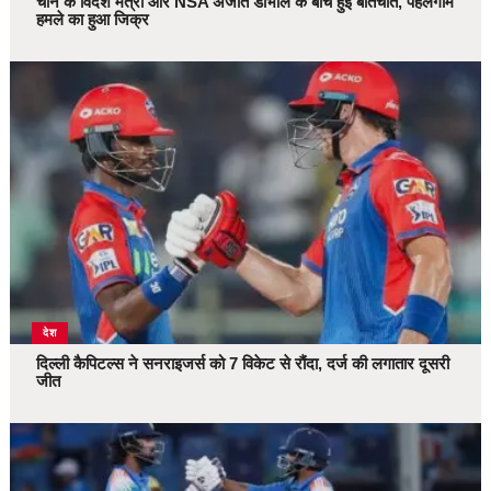
चीन के विदेश मंत्री और NSA अजीत डोभाल के बीच हुई बातचीत, पहलगाम
हमले का हुआ जिक्र
देश
दिल्ली कैपिटल्स ने सनराइजर्स को 7 विकेट से रौंदा, दर्ज की लगातार दूसरी
जीत