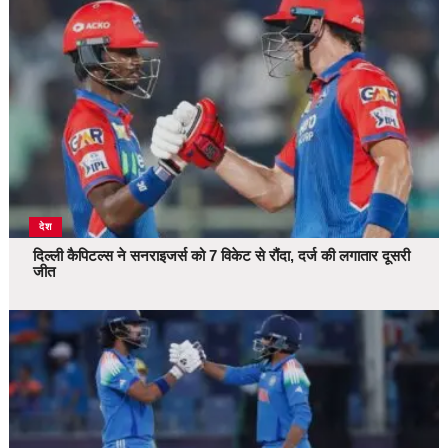
देश
दिल्ली कैपिटल्स ने सनराइजर्स को 7 विकेट से रौंदा, दर्ज की लगातार दूसरी
जीत