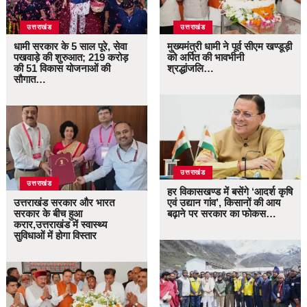
उत्तराखंड
उत्तराखंड
धामी सरकार के 5 साल पूरे, सेवा
मुख्यमंत्री धामी ने पूर्व सीएम खण्डूड़ी
पखवाड़े की शुरुआत; 219 करोड़
को अर्पित की भावभीनी
की 51 विकास योजनाओं की
श्रद्धांजलि…
सौगात…
उत्तराखंड
उत्तराखंड
हर विकासखण्ड में बसेंगे ‘आदर्श कृषि
उत्तराखंड सरकार और भारत
एवं उद्यान गांव’, किसानों की आय
सरकार के बीच हुआ
बढ़ाने पर सरकार का फोकस…
करार,उत्तराखंड में स्वास्थ्य
सुविधाओं में होगा विस्तार