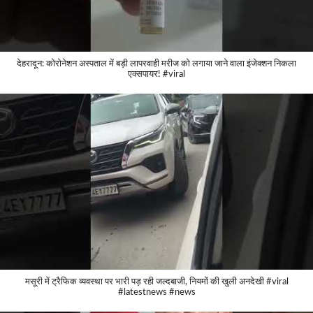
देहरादून: कोरोनेशन अस्पताल में बड़ी लापरवाही मरीज को लगाया जाने वाला इंजेक्शन निकला
एक्सपायर! #viral
मसूरी में ट्रैफिक व्यवस्था पर भारी पड़ रही जल्दबाजी, नियमों की खुली अनदेखी #viral
#latestnews #news