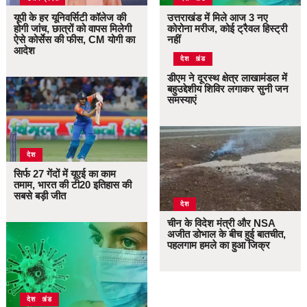
यूपी के हर यूनिवर्सिटी कॉलेज की
उत्तराखंड में मिले आज 3 नए
होगी जांच, छात्रों को वापस मिलेगी
कोरोना मरीज, कोई ट्रैवल हिस्ट्री
ऐसे कोर्सेस की फीस, CM योगी का
नहीं
आदेश
उत्तराखंड
देश
डीएम ने दूरस्थ क्षेत्र लाखामंडल में
बहुउद्देशीय शिविर लगाकर सुनी जन
समस्याएं
देश
सिर्फ 27 गेंदों में यूएई का काम
तमाम, भारत की टी20 इतिहास की
सबसे बड़ी जीत
देश
चीन के विदेश मंत्री और NSA
अजीत डोभाल के बीच हुई बातचीत,
पहलगाम हमले का हुआ जिक्र
उत्तराखंड
देश