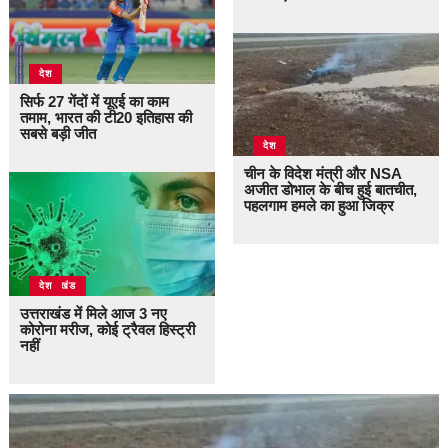
देश
सिर्फ 27 गेंदों में यूएई का काम
तमाम, भारत की टी20 इतिहास की
सबसे बड़ी जीत
देश
चीन के विदेश मंत्री और NSA
अजीत डोभाल के बीच हुई बातचीत,
पहलगाम हमले का हुआ जिक्र
उत्तराखंड
देश
उत्तराखंड में मिले आज 3 नए
कोरोना मरीज, कोई ट्रैवल हिस्ट्री
नहीं