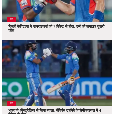
देश
दिल्ली कैपिटल्स ने सनराइजर्स को 7 विकेट से रौंदा, दर्ज की लगातार दूसरी
जीत
देश
भारत ने ऑस्ट्रेलिया से लिया बदला, चैंपियंस ट्रॉफी के सेमीफाइनल में 4