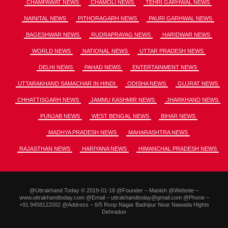
CHAMPAWAT NEWS
CHAMOLI NEWS
TEHRI GARHWAL NEWS
NAINITAL NEWS
PITHORAGARH NEWS
PAURI GARHWAL NEWS
BAGESHWAR NEWS
RUDRAPRAYAG NEWS
HARIDWAR NEWS
WORLD NEWS
NATIONAL NEWS
UTTAR PRADESH NEWS
DELHI NEWS
PAHAD NEWS
ENTERTAINMENT NEWS
UTTARAKHAND SAMACHAR IN HINDI
ODISHA NEWS
GUJRAT NEWS
CHHATTISGARH NEWS
JAMMU KASHMIR NEWS
JHARKHAND NEWS
PUNJAB NEWS
WEST BENGAL NEWS
BIHAR NEWS
MADHYA PRADESH NEWS
MAHARASHTRA NEWS
RAJASTHAN NEWS
HARIYANA NEWS
HIMANCHAL PRADESH NEWS
@Uttrakhand Today © 2019-01-18 @Founder – Manish @Website –
www.uttrakhandtoday.com @Email – uttrakhandtoday@gmail.com @Phone –
+91.9458122002 @Address – 6/5 Roop Nagar Badripur Near Nawada Hights
Dehradun