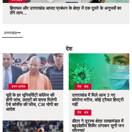
हिमाचल और उत्तराखंड आपदा प्रबंधन के क्षेत्र में एक दूसरे के अनुभवों का
लेंगे लाभ…
उत्तराखंड
देश
उत्तर प्रदेश
उत्तराखंड
देश
यूपी के हर यूनिवर्सिटी कॉलेज की
उत्तराखंड में मिले आज 3 नए
होगी जांच, छात्रों को वापस मिलेगी
कोरोना मरीज, कोई ट्रैवल हिस्ट्री
ऐसे कोर्सेस की फीस, CM योगी का
नहीं
आदेश
उत्तराखंड
देश
डीएम ने दूरस्थ क्षेत्र लाखामंडल में
बहुउद्देशीय शिविर लगाकर सुनी जन
समस्याएं