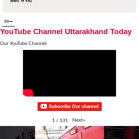
विकेट से रौंदा
देश
YouTube Channel Uttarakhand Today
Our YouTube Channel
Subscribe Our channel
Next
»
1
/
131