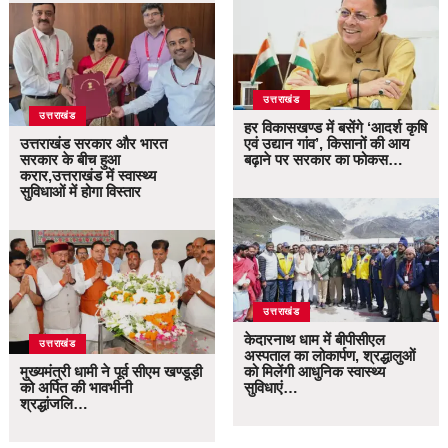
उत्तराखंड
उत्तराखंड
हर विकासखण्ड में बसेंगे ‘आदर्श कृषि
उत्तराखंड सरकार और भारत
एवं उद्यान गांव’, किसानों की आय
सरकार के बीच हुआ
बढ़ाने पर सरकार का फोकस…
करार,उत्तराखंड में स्वास्थ्य
सुविधाओं में होगा विस्तार
उत्तराखंड
केदारनाथ धाम में बीपीसीएल
उत्तराखंड
अस्पताल का लोकार्पण, श्रद्धालुओं
मुख्यमंत्री धामी ने पूर्व सीएम खण्डूड़ी
को मिलेंगी आधुनिक स्वास्थ्य
को अर्पित की भावभीनी
सुविधाएं…
श्रद्धांजलि…