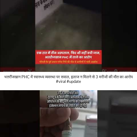
भतरौंजखान PHC में स्वास्थ्य व्यवस्था पर सवाल, इलाज न मिलने से 3 मरीजों की मौत का आरोप
#viral #update