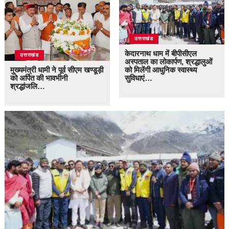
उत्तराखंड
केदारनाथ धाम में बीपीसीएल
उत्तराखंड
अस्पताल का लोकार्पण, श्रद्धालुओं
मुख्यमंत्री धामी ने पूर्व सीएम खण्डूड़ी
को मिलेंगी आधुनिक स्वास्थ्य
को अर्पित की भावभीनी
सुविधाएं…
श्रद्धांजलि…