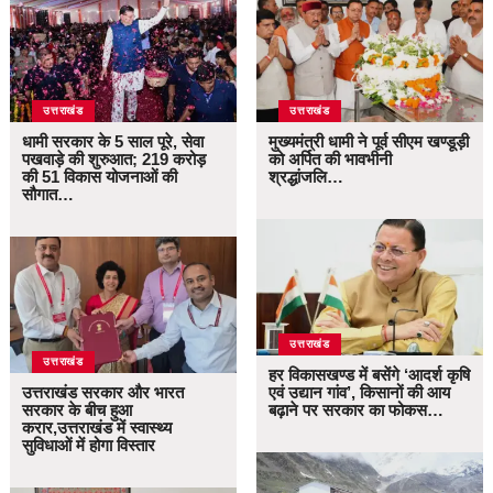
उत्तराखंड
उत्तराखंड
धामी सरकार के 5 साल पूरे, सेवा
मुख्यमंत्री धामी ने पूर्व सीएम खण्डूड़ी
पखवाड़े की शुरुआत; 219 करोड़
को अर्पित की भावभीनी
की 51 विकास योजनाओं की
श्रद्धांजलि…
सौगात…
उत्तराखंड
उत्तराखंड
हर विकासखण्ड में बसेंगे ‘आदर्श कृषि
उत्तराखंड सरकार और भारत
एवं उद्यान गांव’, किसानों की आय
सरकार के बीच हुआ
बढ़ाने पर सरकार का फोकस…
करार,उत्तराखंड में स्वास्थ्य
सुविधाओं में होगा विस्तार