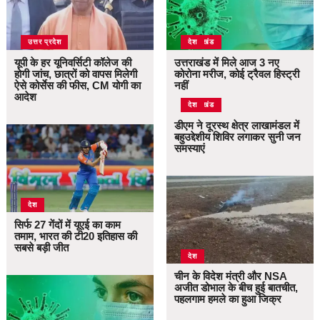
उत्तर प्रदेश
उत्तराखंड
देश
यूपी के हर यूनिवर्सिटी कॉलेज की
उत्तराखंड में मिले आज 3 नए
होगी जांच, छात्रों को वापस मिलेगी
कोरोना मरीज, कोई ट्रैवल हिस्ट्री
ऐसे कोर्सेस की फीस, CM योगी का
नहीं
आदेश
उत्तराखंड
देश
डीएम ने दूरस्थ क्षेत्र लाखामंडल में
बहुउद्देशीय शिविर लगाकर सुनी जन
समस्याएं
देश
सिर्फ 27 गेंदों में यूएई का काम
तमाम, भारत की टी20 इतिहास की
सबसे बड़ी जीत
देश
चीन के विदेश मंत्री और NSA
अजीत डोभाल के बीच हुई बातचीत,
पहलगाम हमले का हुआ जिक्र