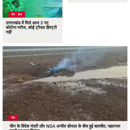
उत्तराखंड
देश
उत्तराखंड में मिले आज 3 नए
कोरोना मरीज, कोई ट्रैवल हिस्ट्री
नहीं
देश
चीन के विदेश मंत्री और NSA अजीत डोभाल के बीच हुई बातचीत, पहलगाम