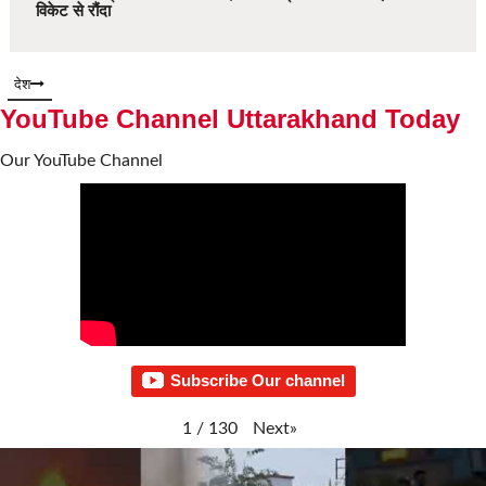
विकेट से रौंदा
देश
YouTube Channel Uttarakhand Today
Our YouTube Channel
Subscribe Our channel
Next
»
1
/
130