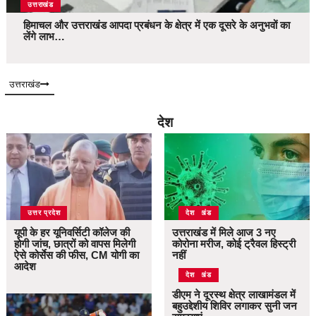
उत्तराखंड
हिमाचल और उत्तराखंड आपदा प्रबंधन के क्षेत्र में एक दूसरे के अनुभवों का
लेंगे लाभ…
उत्तराखंड
देश
उत्तर प्रदेश
उत्तराखंड
देश
यूपी के हर यूनिवर्सिटी कॉलेज की
उत्तराखंड में मिले आज 3 नए
होगी जांच, छात्रों को वापस मिलेगी
कोरोना मरीज, कोई ट्रैवल हिस्ट्री
ऐसे कोर्सेस की फीस, CM योगी का
नहीं
आदेश
उत्तराखंड
देश
डीएम ने दूरस्थ क्षेत्र लाखामंडल में
बहुउद्देशीय शिविर लगाकर सुनी जन