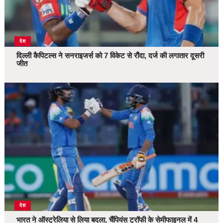
देश
दिल्ली कैपिटल्स ने सनराइजर्स को 7 विकेट से रौंदा, दर्ज की लगातार दूसरी
जीत
देश
भारत ने ऑस्ट्रेलिया से लिया बदला, चैंपियंस ट्रॉफी के सेमीफाइनल में 4