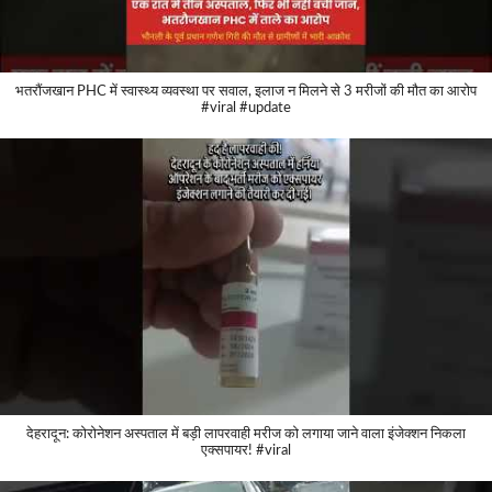
भतरौंजखान PHC में स्वास्थ्य व्यवस्था पर सवाल, इलाज न मिलने से 3 मरीजों की मौत का आरोप
#viral #update
देहरादून: कोरोनेशन अस्पताल में बड़ी लापरवाही मरीज को लगाया जाने वाला इंजेक्शन निकला
एक्सपायर! #viral