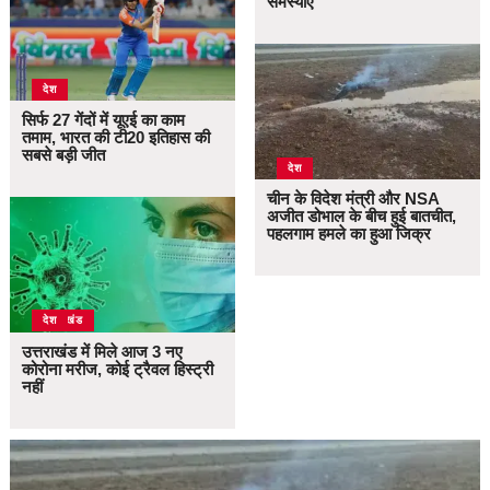
समस्याएं
देश
सिर्फ 27 गेंदों में यूएई का काम
तमाम, भारत की टी20 इतिहास की
सबसे बड़ी जीत
देश
चीन के विदेश मंत्री और NSA
अजीत डोभाल के बीच हुई बातचीत,
पहलगाम हमले का हुआ जिक्र
उत्तराखंड
देश
उत्तराखंड में मिले आज 3 नए
कोरोना मरीज, कोई ट्रैवल हिस्ट्री
नहीं