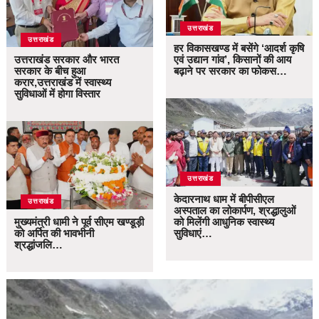
उत्तराखंड
उत्तराखंड
हर विकासखण्ड में बसेंगे ‘आदर्श कृषि
उत्तराखंड सरकार और भारत
एवं उद्यान गांव’, किसानों की आय
सरकार के बीच हुआ
बढ़ाने पर सरकार का फोकस…
करार,उत्तराखंड में स्वास्थ्य
सुविधाओं में होगा विस्तार
उत्तराखंड
केदारनाथ धाम में बीपीसीएल
उत्तराखंड
अस्पताल का लोकार्पण, श्रद्धालुओं
मुख्यमंत्री धामी ने पूर्व सीएम खण्डूड़ी
को मिलेंगी आधुनिक स्वास्थ्य
को अर्पित की भावभीनी
सुविधाएं…
श्रद्धांजलि…