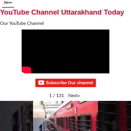
देश
YouTube Channel Uttarakhand Today
Our YouTube Channel
Subscribe Our channel
Next
»
1
/
131