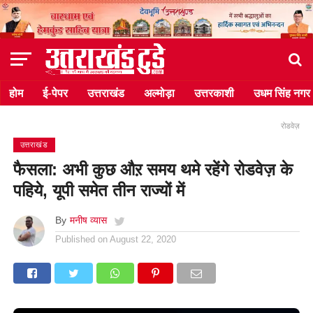
होम
ई-पेपर
उत्तराखंड
अल्मोड़ा
उत्तरकाशी
उधम सिंह नगर
रोडवेज़
उत्तराखंड
फैसला: अभी कुछ औऱ समय थमे रहेंगे रोडवेज़ के
पहिये, यूपी समेत तीन राज्यों में
By
मनीष व्यास
Published on
August 22, 2020