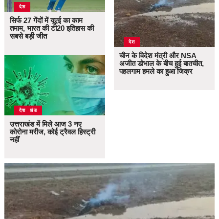
देश
सिर्फ 27 गेंदों में यूएई का काम
तमाम, भारत की टी20 इतिहास की
सबसे बड़ी जीत
देश
चीन के विदेश मंत्री और NSA
अजीत डोभाल के बीच हुई बातचीत,
पहलगाम हमले का हुआ जिक्र
उत्तराखंड
देश
उत्तराखंड में मिले आज 3 नए
कोरोना मरीज, कोई ट्रैवल हिस्ट्री
नहीं