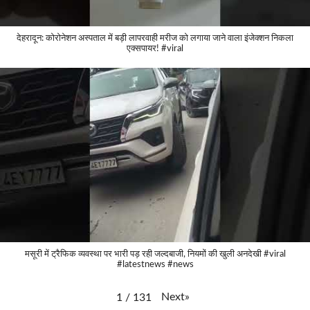
देहरादून: कोरोनेशन अस्पताल में बड़ी लापरवाही मरीज को लगाया जाने वाला इंजेक्शन निकला
एक्सपायर! #viral
मसूरी में ट्रैफिक व्यवस्था पर भारी पड़ रही जल्दबाजी, नियमों की खुली अनदेखी #viral
#latestnews #news
Next
»
1
/
131