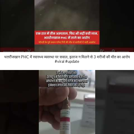
भतरौंजखान PHC में स्वास्थ्य व्यवस्था पर सवाल, इलाज न मिलने से 3 मरीजों की मौत का आरोप
#viral #update