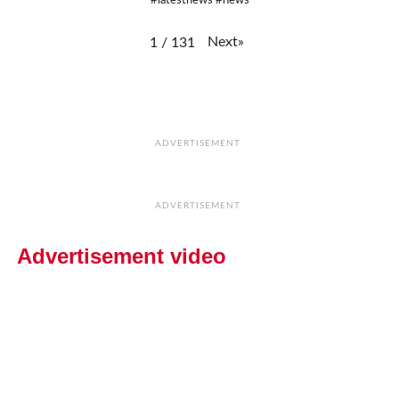
#latestnews #news
Next
»
1
/
131
ADVERTISEMENT
ADVERTISEMENT
Advertisement video