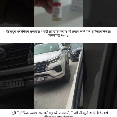
देहरादून: कोरोनेशन अस्पताल में बड़ी लापरवाही मरीज को लगाया जाने वाला इंजेक्शन निकला
एक्सपायर! #viral
मसूरी में ट्रैफिक व्यवस्था पर भारी पड़ रही जल्दबाजी, नियमों की खुली अनदेखी #viral