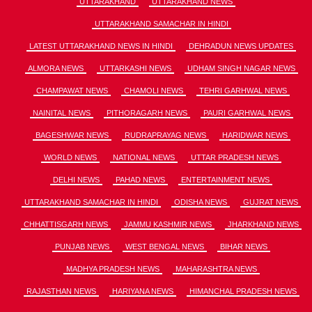
UTTARAKHAND
UTTARAKHAND NEWS
UTTARAKHAND SAMACHAR IN HINDI
LATEST UTTARAKHAND NEWS IN HINDI
DEHRADUN NEWS UPDATES
ALMORA NEWS
UTTARKASHI NEWS
UDHAM SINGH NAGAR NEWS
CHAMPAWAT NEWS
CHAMOLI NEWS
TEHRI GARHWAL NEWS
NAINITAL NEWS
PITHORAGARH NEWS
PAURI GARHWAL NEWS
BAGESHWAR NEWS
RUDRAPRAYAG NEWS
HARIDWAR NEWS
WORLD NEWS
NATIONAL NEWS
UTTAR PRADESH NEWS
DELHI NEWS
PAHAD NEWS
ENTERTAINMENT NEWS
UTTARAKHAND SAMACHAR IN HINDI
ODISHA NEWS
GUJRAT NEWS
CHHATTISGARH NEWS
JAMMU KASHMIR NEWS
JHARKHAND NEWS
PUNJAB NEWS
WEST BENGAL NEWS
BIHAR NEWS
MADHYA PRADESH NEWS
MAHARASHTRA NEWS
RAJASTHAN NEWS
HARIYANA NEWS
HIMANCHAL PRADESH NEWS