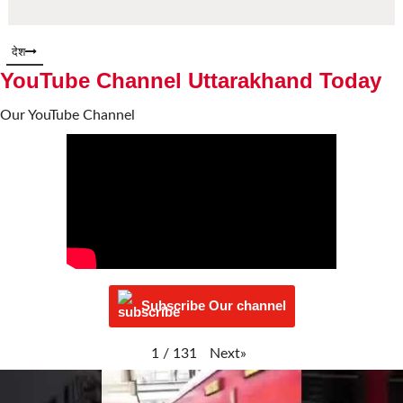
देश
YouTube Channel Uttarakhand Today
Our YouTube Channel
Subscribe Our channel
Next
»
1
/
131