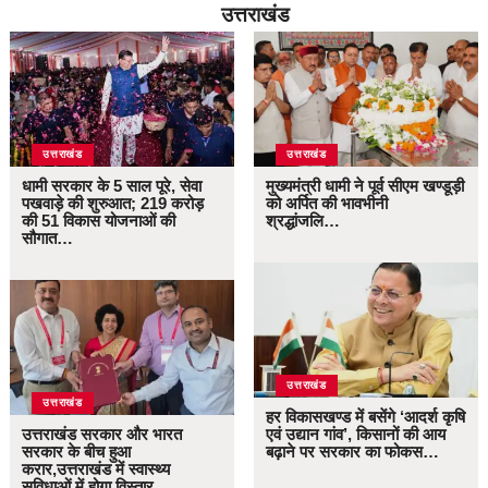
उत्तराखंड
उत्तराखंड
उत्तराखंड
धामी सरकार के 5 साल पूरे, सेवा
मुख्यमंत्री धामी ने पूर्व सीएम खण्डूड़ी
पखवाड़े की शुरुआत; 219 करोड़
को अर्पित की भावभीनी
की 51 विकास योजनाओं की
श्रद्धांजलि…
सौगात…
उत्तराखंड
उत्तराखंड
हर विकासखण्ड में बसेंगे ‘आदर्श कृषि
उत्तराखंड सरकार और भारत
एवं उद्यान गांव’, किसानों की आय
सरकार के बीच हुआ
बढ़ाने पर सरकार का फोकस…
करार,उत्तराखंड में स्वास्थ्य
सुविधाओं में होगा विस्तार