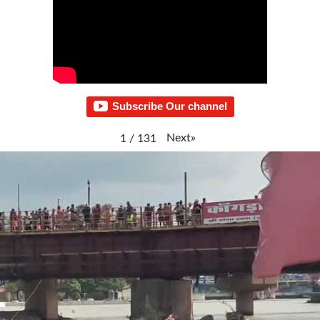
Subscribe Our channel
Next
»
1
/
131