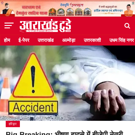
होम
ई-पेपर
उत्तराखंड
अल्मोड़ा
उत्तरकाशी
उधम सिंह नगर
हरिद्वार
Big Breaking: भीषण हादसे में बीजेपी नेत्री