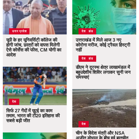
उत्तर प्रदेश
उत्तराखंड
देश
यूपी के हर यूनिवर्सिटी कॉलेज की
उत्तराखंड में मिले आज 3 नए
होगी जांच, छात्रों को वापस मिलेगी
कोरोना मरीज, कोई ट्रैवल हिस्ट्री
ऐसे कोर्सेस की फीस, CM योगी का
नहीं
आदेश
उत्तराखंड
देश
डीएम ने दूरस्थ क्षेत्र लाखामंडल में
बहुउद्देशीय शिविर लगाकर सुनी जन
समस्याएं
देश
सिर्फ 27 गेंदों में यूएई का काम
तमाम, भारत की टी20 इतिहास की
सबसे बड़ी जीत
देश
चीन के विदेश मंत्री और NSA
अजीत डोभाल के बीच हुई बातचीत,