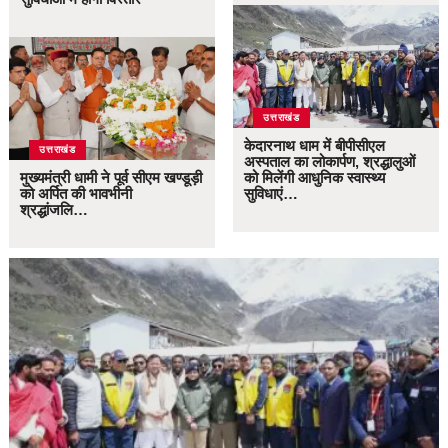
उत्तराखंड
केदारनाथ धाम में बीपीसीएल
उत्तराखंड
अस्पताल का लोकार्पण, श्रद्धालुओं
मुख्यमंत्री धामी ने पूर्व सीएम खण्डूड़ी
को मिलेंगी आधुनिक स्वास्थ्य
को अर्पित की भावभीनी
सुविधाएं…
श्रद्धांजलि…