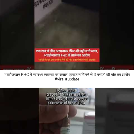
भतरौंजखान PHC में स्वास्थ्य व्यवस्था पर सवाल, इलाज न मिलने से 3 मरीजों की मौत का आरोप
#viral #update