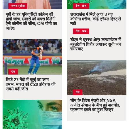
उत्तर प्रदेश
उत्तराखंड
देश
यूपी के हर यूनिवर्सिटी कॉलेज की
उत्तराखंड में मिले आज 3 नए
होगी जांच, छात्रों को वापस मिलेगी
कोरोना मरीज, कोई ट्रैवल हिस्ट्री
ऐसे कोर्सेस की फीस, CM योगी का
नहीं
आदेश
उत्तराखंड
देश
डीएम ने दूरस्थ क्षेत्र लाखामंडल में
बहुउद्देशीय शिविर लगाकर सुनी जन
समस्याएं
देश
सिर्फ 27 गेंदों में यूएई का काम
तमाम, भारत की टी20 इतिहास की
सबसे बड़ी जीत
देश
चीन के विदेश मंत्री और NSA
अजीत डोभाल के बीच हुई बातचीत,
पहलगाम हमले का हुआ जिक्र