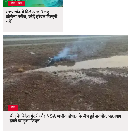
उत्तराखंड
देश
उत्तराखंड में मिले आज 3 नए
कोरोना मरीज, कोई ट्रैवल हिस्ट्री
नहीं
देश
चीन के विदेश मंत्री और NSA अजीत डोभाल के बीच हुई बातचीत, पहलगाम
हमले का हुआ जिक्र