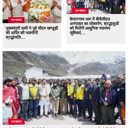
उत्तराखंड
केदारनाथ धाम में बीपीसीएल
उत्तराखंड
अस्पताल का लोकार्पण, श्रद्धालुओं
मुख्यमंत्री धामी ने पूर्व सीएम खण्डूड़ी
को मिलेंगी आधुनिक स्वास्थ्य
को अर्पित की भावभीनी
सुविधाएं…
श्रद्धांजलि…
उत्तराखंड