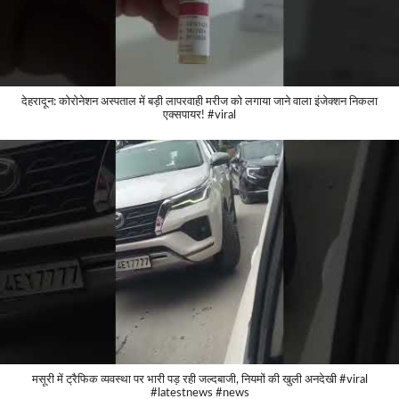
देहरादून: कोरोनेशन अस्पताल में बड़ी लापरवाही मरीज को लगाया जाने वाला इंजेक्शन निकला
एक्सपायर! #viral
मसूरी में ट्रैफिक व्यवस्था पर भारी पड़ रही जल्दबाजी, नियमों की खुली अनदेखी #viral
#latestnews #news