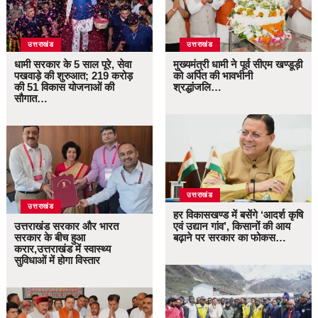
उत्तराखंड
उत्तराखंड
धामी सरकार के 5 साल पूरे, सेवा
मुख्यमंत्री धामी ने पूर्व सीएम खण्डूड़ी
पखवाड़े की शुरुआत; 219 करोड़
को अर्पित की भावभीनी
की 51 विकास योजनाओं की
श्रद्धांजलि…
सौगात…
उत्तराखंड
उत्तराखंड
हर विकासखण्ड में बसेंगे ‘आदर्श कृषि
उत्तराखंड सरकार और भारत
एवं उद्यान गांव’, किसानों की आय
सरकार के बीच हुआ
बढ़ाने पर सरकार का फोकस…
करार,उत्तराखंड में स्वास्थ्य
सुविधाओं में होगा विस्तार