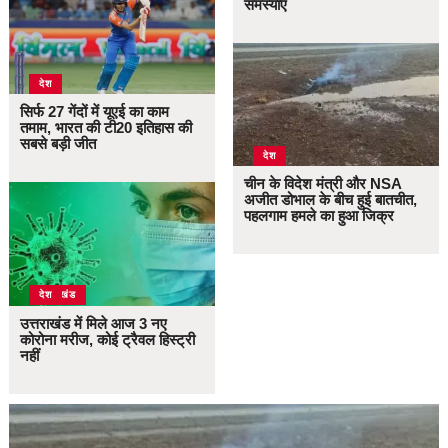
समस्याएं
देश
सिर्फ 27 गेंदों में यूएई का काम
तमाम, भारत की टी20 इतिहास की
सबसे बड़ी जीत
देश
चीन के विदेश मंत्री और NSA
अजीत डोभाल के बीच हुई बातचीत,
पहलगाम हमले का हुआ जिक्र
उत्तराखंड
देश
उत्तराखंड में मिले आज 3 नए
कोरोना मरीज, कोई ट्रैवल हिस्ट्री
नहीं