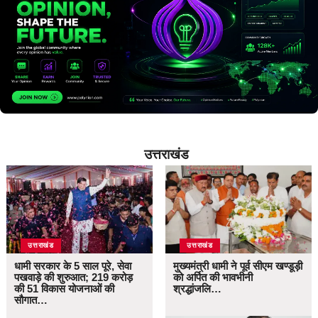
उत्तराखंड
उत्तराखंड
उत्तराखंड
धामी सरकार के 5 साल पूरे, सेवा
मुख्यमंत्री धामी ने पूर्व सीएम खण्डूड़ी
पखवाड़े की शुरुआत; 219 करोड़
को अर्पित की भावभीनी
की 51 विकास योजनाओं की
श्रद्धांजलि…
सौगात…