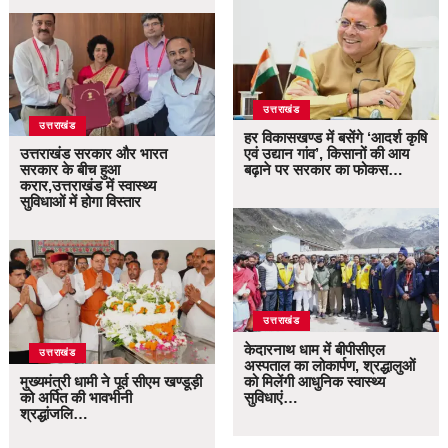
उत्तराखंड
उत्तराखंड
हर विकासखण्ड में बसेंगे ‘आदर्श कृषि
उत्तराखंड सरकार और भारत
एवं उद्यान गांव’, किसानों की आय
सरकार के बीच हुआ
बढ़ाने पर सरकार का फोकस…
करार,उत्तराखंड में स्वास्थ्य
सुविधाओं में होगा विस्तार
उत्तराखंड
केदारनाथ धाम में बीपीसीएल
उत्तराखंड
अस्पताल का लोकार्पण, श्रद्धालुओं
मुख्यमंत्री धामी ने पूर्व सीएम खण्डूड़ी
को मिलेंगी आधुनिक स्वास्थ्य
को अर्पित की भावभीनी
सुविधाएं…
श्रद्धांजलि…