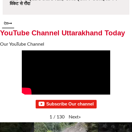
विकेट से रौंदा
देश
YouTube Channel Uttarakhand Today
Our YouTube Channel
Subscribe Our channel
Next
»
1
/
130