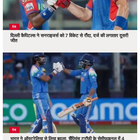
देश
दिल्ली कैपिटल्स ने सनराइजर्स को 7 विकेट से रौंदा, दर्ज की लगातार दूसरी
जीत
देश
भारत ने ऑस्ट्रेलिया से लिया बदला, चैंपियंस ट्रॉफी के सेमीफाइनल में 4