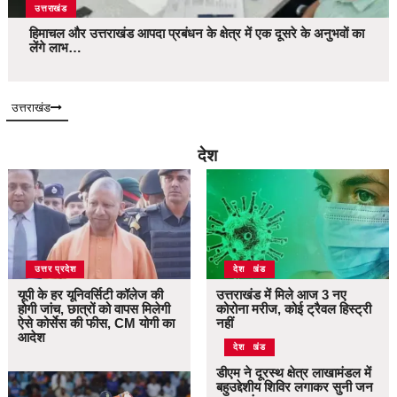
उत्तराखंड
हिमाचल और उत्तराखंड आपदा प्रबंधन के क्षेत्र में एक दूसरे के अनुभवों का
लेंगे लाभ…
उत्तराखंड
देश
उत्तर प्रदेश
उत्तराखंड
देश
यूपी के हर यूनिवर्सिटी कॉलेज की
उत्तराखंड में मिले आज 3 नए
होगी जांच, छात्रों को वापस मिलेगी
कोरोना मरीज, कोई ट्रैवल हिस्ट्री
ऐसे कोर्सेस की फीस, CM योगी का
नहीं
आदेश
उत्तराखंड
देश
डीएम ने दूरस्थ क्षेत्र लाखामंडल में
बहुउद्देशीय शिविर लगाकर सुनी जन