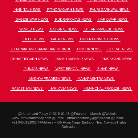
NAINITAL NEWS
PITHORAGARH NEWS
PAURI GARHWAL NEWS
BAGESHWAR NEWS
RUDRAPRAYAG NEWS
HARIDWAR NEWS
WORLD NEWS
NATIONAL NEWS
UTTAR PRADESH NEWS
DELHI NEWS
PAHAD NEWS
ENTERTAINMENT NEWS
UTTARAKHAND SAMACHAR IN HINDI
ODISHA NEWS
GUJRAT NEWS
CHHATTISGARH NEWS
JAMMU KASHMIR NEWS
JHARKHAND NEWS
PUNJAB NEWS
WEST BENGAL NEWS
BIHAR NEWS
MADHYA PRADESH NEWS
MAHARASHTRA NEWS
RAJASTHAN NEWS
HARIYANA NEWS
HIMANCHAL PRADESH NEWS
@Uttrakhand Today © 2019-01-18 @Founder – Manish @Website –
www.uttrakhandtoday.com @Email – uttrakhandtoday@gmail.com @Phone –
+91.9458122002 @Address – 6/5 Roop Nagar Badripur Near Nawada Hights
Dehradun