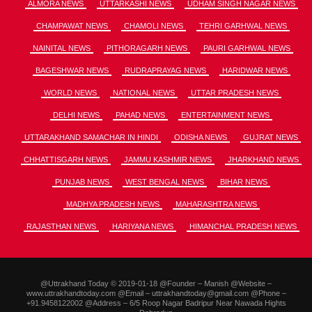
ALMORA NEWS
UTTARKASHI NEWS
UDHAM SINGH NAGAR NEWS
CHAMPAWAT NEWS
CHAMOLI NEWS
TEHRI GARHWAL NEWS
NAINITAL NEWS
PITHORAGARH NEWS
PAURI GARHWAL NEWS
BAGESHWAR NEWS
RUDRAPRAYAG NEWS
HARIDWAR NEWS
WORLD NEWS
NATIONAL NEWS
UTTAR PRADESH NEWS
DELHI NEWS
PAHAD NEWS
ENTERTAINMENT NEWS
UTTARAKHAND SAMACHAR IN HINDI
ODISHA NEWS
GUJRAT NEWS
CHHATTISGARH NEWS
JAMMU KASHMIR NEWS
JHARKHAND NEWS
PUNJAB NEWS
WEST BENGAL NEWS
BIHAR NEWS
MADHYA PRADESH NEWS
MAHARASHTRA NEWS
RAJASTHAN NEWS
HARIYANA NEWS
HIMANCHAL PRADESH NEWS
@Uttrakhand Today © 2019-01-18 @Founder – Manish @Website –
www.uttrakhandtoday.com @Email – uttrakhandtoday@gmail.com @Phone –
+91.9458122002 @Address – 6/5 Roop Nagar Badripur Near Nawada Hights