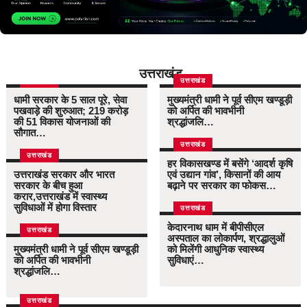
उत्तराखंड
उत्तराखंड
उत्तराखंड
धामी सरकार के 5 साल पूरे, सेवा
मुख्यमंत्री धामी ने पूर्व सीएम खण्डूड़ी
पखवाड़े की शुरुआत; 219 करोड़
को अर्पित की भावभीनी
की 51 विकास योजनाओं की
श्रद्धांजलि…
सौगात…
उत्तराखंड
उत्तराखंड
हर विकासखण्ड में बसेंगे ‘आदर्श कृषि
उत्तराखंड सरकार और भारत
एवं उद्यान गांव’, किसानों की आय
सरकार के बीच हुआ
बढ़ाने पर सरकार का फोकस…
करार,उत्तराखंड में स्वास्थ्य
सुविधाओं में होगा विस्तार
उत्तराखंड
केदारनाथ धाम में बीपीसीएल
उत्तराखंड
अस्पताल का लोकार्पण, श्रद्धालुओं
मुख्यमंत्री धामी ने पूर्व सीएम खण्डूड़ी
को मिलेंगी आधुनिक स्वास्थ्य
को अर्पित की भावभीनी
सुविधाएं…
श्रद्धांजलि…
उत्तराखंड