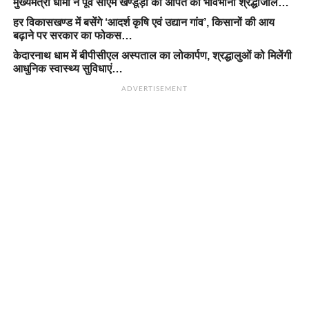
मुख्यमंत्री धामी ने पूर्व सीएम खण्डूड़ी को अर्पित की भावभीनी श्रद्धांजलि…
हर विकासखण्ड में बसेंगे ‘आदर्श कृषि एवं उद्यान गांव’, किसानों की आय
बढ़ाने पर सरकार का फोकस…
केदारनाथ धाम में बीपीसीएल अस्पताल का लोकार्पण, श्रद्धालुओं को मिलेंगी
आधुनिक स्वास्थ्य सुविधाएं…
ADVERTISEMENT