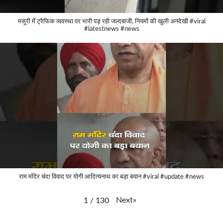
मसूरी में ट्रैफिक व्यवस्था पर भारी पड़ रही जल्दबाजी, नियमों की खुली अनदेखी #viral
#latestnews #news
राम मंदिर चंदा विवाद पर योगी आदित्यनाथ का बड़ा बयान #viral #update #news
Next
»
1
/
130