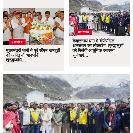
उत्तराखंड
केदारनाथ धाम में बीपीसीएल
उत्तराखंड
अस्पताल का लोकार्पण, श्रद्धालुओं
मुख्यमंत्री धामी ने पूर्व सीएम खण्डूड़ी
को मिलेंगी आधुनिक स्वास्थ्य
को अर्पित की भावभीनी
सुविधाएं…
श्रद्धांजलि…