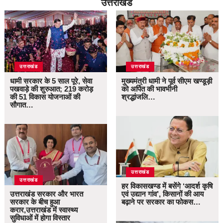
उत्तराखंड
उत्तराखंड
उत्तराखंड
धामी सरकार के 5 साल पूरे, सेवा
मुख्यमंत्री धामी ने पूर्व सीएम खण्डूड़ी
पखवाड़े की शुरुआत; 219 करोड़
को अर्पित की भावभीनी
की 51 विकास योजनाओं की
श्रद्धांजलि…
सौगात…
उत्तराखंड
उत्तराखंड
हर विकासखण्ड में बसेंगे ‘आदर्श कृषि
उत्तराखंड सरकार और भारत
एवं उद्यान गांव’, किसानों की आय
सरकार के बीच हुआ
बढ़ाने पर सरकार का फोकस…
करार,उत्तराखंड में स्वास्थ्य
सुविधाओं में होगा विस्तार