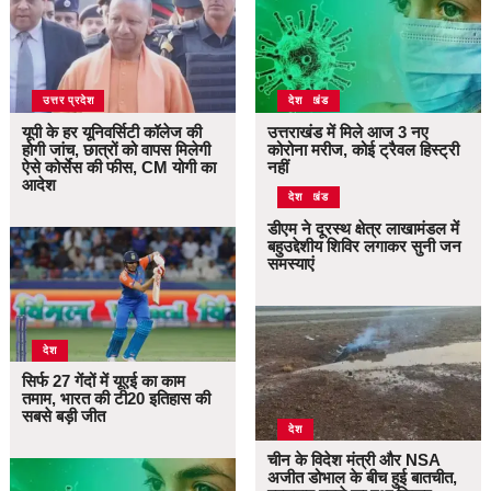
उत्तर प्रदेश
उत्तराखंड
देश
यूपी के हर यूनिवर्सिटी कॉलेज की
उत्तराखंड में मिले आज 3 नए
होगी जांच, छात्रों को वापस मिलेगी
कोरोना मरीज, कोई ट्रैवल हिस्ट्री
ऐसे कोर्सेस की फीस, CM योगी का
नहीं
आदेश
उत्तराखंड
देश
डीएम ने दूरस्थ क्षेत्र लाखामंडल में
बहुउद्देशीय शिविर लगाकर सुनी जन
समस्याएं
देश
सिर्फ 27 गेंदों में यूएई का काम
तमाम, भारत की टी20 इतिहास की
सबसे बड़ी जीत
देश
चीन के विदेश मंत्री और NSA
अजीत डोभाल के बीच हुई बातचीत,