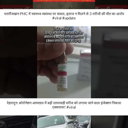
भतरौंजखान PHC में स्वास्थ्य व्यवस्था पर सवाल, इलाज न मिलने से 3 मरीजों की मौत का आरोप
#viral #update
देहरादून: कोरोनेशन अस्पताल में बड़ी लापरवाही मरीज को लगाया जाने वाला इंजेक्शन निकला
एक्सपायर! #viral