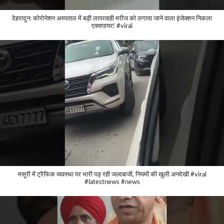
देहरादून: कोरोनेशन अस्पताल में बड़ी लापरवाही मरीज को लगाया जाने वाला इंजेक्शन निकला
एक्सपायर! #viral
मसूरी में ट्रैफिक व्यवस्था पर भारी पड़ रही जल्दबाजी, नियमों की खुली अनदेखी #viral
#latestnews #news