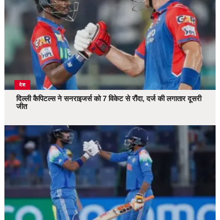
देश
दिल्ली कैपिटल्स ने सनराइजर्स को 7 विकेट से रौंदा, दर्ज की लगातार दूसरी
जीत