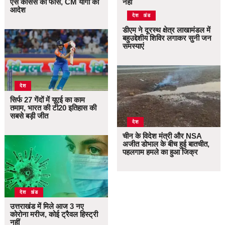
ऐसे कोर्सेस की फीस, CM योगी का
नहीं
आदेश
उत्तराखंड
देश
डीएम ने दूरस्थ क्षेत्र लाखामंडल में
बहुउद्देशीय शिविर लगाकर सुनी जन
समस्याएं
देश
सिर्फ 27 गेंदों में यूएई का काम
तमाम, भारत की टी20 इतिहास की
सबसे बड़ी जीत
देश
चीन के विदेश मंत्री और NSA
अजीत डोभाल के बीच हुई बातचीत,
पहलगाम हमले का हुआ जिक्र
उत्तराखंड
देश
उत्तराखंड में मिले आज 3 नए
कोरोना मरीज, कोई ट्रैवल हिस्ट्री
नहीं