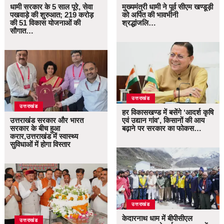
धामी सरकार के 5 साल पूरे, सेवा
मुख्यमंत्री धामी ने पूर्व सीएम खण्डूड़ी
पखवाड़े की शुरुआत; 219 करोड़
को अर्पित की भावभीनी
की 51 विकास योजनाओं की
श्रद्धांजलि…
सौगात…
उत्तराखंड
उत्तराखंड
हर विकासखण्ड में बसेंगे ‘आदर्श कृषि
उत्तराखंड सरकार और भारत
एवं उद्यान गांव’, किसानों की आय
सरकार के बीच हुआ
बढ़ाने पर सरकार का फोकस…
करार,उत्तराखंड में स्वास्थ्य
सुविधाओं में होगा विस्तार
उत्तराखंड
केदारनाथ धाम में बीपीसीएल
उत्तराखंड