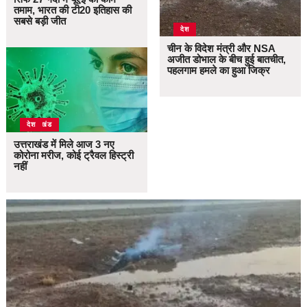
तमाम, भारत की टी20 इतिहास की
सबसे बड़ी जीत
देश
चीन के विदेश मंत्री और NSA
अजीत डोभाल के बीच हुई बातचीत,
पहलगाम हमले का हुआ जिक्र
उत्तराखंड
देश
उत्तराखंड में मिले आज 3 नए
कोरोना मरीज, कोई ट्रैवल हिस्ट्री
नहीं