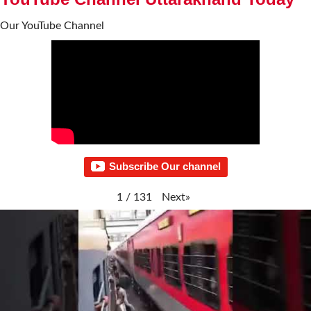
Our YouTube Channel
Subscribe Our channel
Next
»
1
/
131