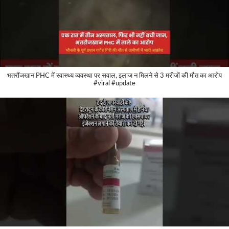
भतरौंजखान PHC में स्वास्थ्य व्यवस्था पर सवाल, इलाज न मिलने से 3 मरीजों की मौत का आरोप
#viral #update