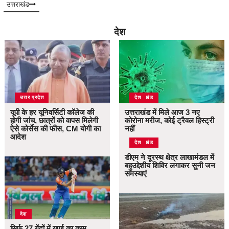
उत्तराखंड
देश
उत्तर प्रदेश
उत्तराखंड
देश
यूपी के हर यूनिवर्सिटी कॉलेज की
उत्तराखंड में मिले आज 3 नए
होगी जांच, छात्रों को वापस मिलेगी
कोरोना मरीज, कोई ट्रैवल हिस्ट्री
ऐसे कोर्सेस की फीस, CM योगी का
नहीं
आदेश
उत्तराखंड
देश
डीएम ने दूरस्थ क्षेत्र लाखामंडल में
बहुउद्देशीय शिविर लगाकर सुनी जन
समस्याएं
देश
सिर्फ 27 गेंदों में यूएई का काम