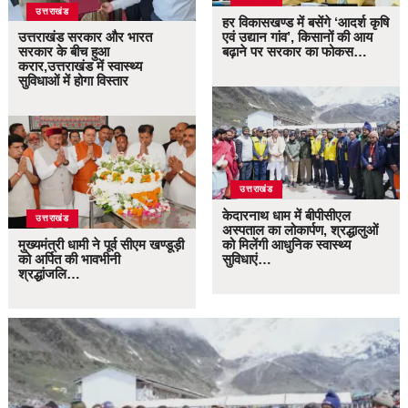
उत्तराखंड
हर विकासखण्ड में बसेंगे ‘आदर्श कृषि
उत्तराखंड सरकार और भारत
एवं उद्यान गांव’, किसानों की आय
सरकार के बीच हुआ
बढ़ाने पर सरकार का फोकस…
करार,उत्तराखंड में स्वास्थ्य
सुविधाओं में होगा विस्तार
उत्तराखंड
केदारनाथ धाम में बीपीसीएल
उत्तराखंड
अस्पताल का लोकार्पण, श्रद्धालुओं
मुख्यमंत्री धामी ने पूर्व सीएम खण्डूड़ी
को मिलेंगी आधुनिक स्वास्थ्य
को अर्पित की भावभीनी
सुविधाएं…
श्रद्धांजलि…