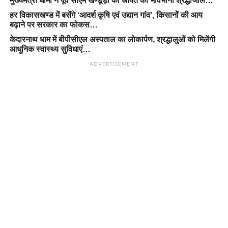
मुख्यमंत्री धामी ने पूर्व सीएम खण्डूड़ी को अर्पित की भावभीनी श्रद्धांजलि…
हर विकासखण्ड में बसेंगे ‘आदर्श कृषि एवं उद्यान गांव’, किसानों की आय
बढ़ाने पर सरकार का फोकस…
केदारनाथ धाम में बीपीसीएल अस्पताल का लोकार्पण, श्रद्धालुओं को मिलेंगी
आधुनिक स्वास्थ्य सुविधाएं…
ADVERTISEMENT