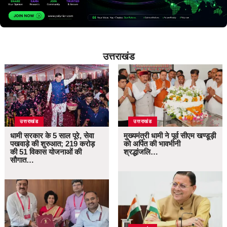
उत्तराखंड
उत्तराखंड
उत्तराखंड
धामी सरकार के 5 साल पूरे, सेवा
मुख्यमंत्री धामी ने पूर्व सीएम खण्डूड़ी
पखवाड़े की शुरुआत; 219 करोड़
को अर्पित की भावभीनी
की 51 विकास योजनाओं की
श्रद्धांजलि…
सौगात…