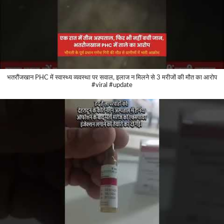
भतरौंजखान PHC में स्वास्थ्य व्यवस्था पर सवाल, इलाज न मिलने से 3 मरीजों की मौत का आरोप
#viral #update