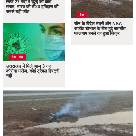
सिर्फ 27 गेंदों में यूएई का काम
तमाम, भारत की टी20 इतिहास की
सबसे बड़ी जीत
देश
चीन के विदेश मंत्री और NSA
अजीत डोभाल के बीच हुई बातचीत,
पहलगाम हमले का हुआ जिक्र
उत्तराखंड
देश
उत्तराखंड में मिले आज 3 नए
कोरोना मरीज, कोई ट्रैवल हिस्ट्री
नहीं