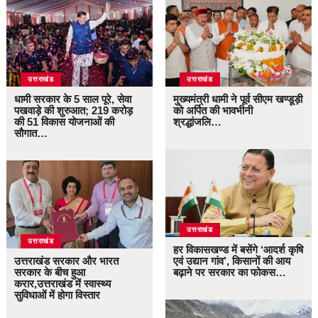
उत्तराखंड
उत्तराखंड
धामी सरकार के 5 साल पूरे, सेवा
मुख्यमंत्री धामी ने पूर्व सीएम खण्डूड़ी
पखवाड़े की शुरुआत; 219 करोड़
को अर्पित की भावभीनी
की 51 विकास योजनाओं की
श्रद्धांजलि…
सौगात…
उत्तराखंड
उत्तराखंड
हर विकासखण्ड में बसेंगे ‘आदर्श कृषि
उत्तराखंड सरकार और भारत
एवं उद्यान गांव’, किसानों की आय
सरकार के बीच हुआ
बढ़ाने पर सरकार का फोकस…
करार,उत्तराखंड में स्वास्थ्य
सुविधाओं में होगा विस्तार