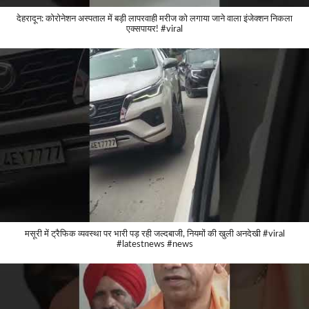
देहरादून: कोरोनेशन अस्पताल में बड़ी लापरवाही मरीज को लगाया जाने वाला इंजेक्शन निकला
एक्सपायर! #viral
मसूरी में ट्रैफिक व्यवस्था पर भारी पड़ रही जल्दबाजी, नियमों की खुली अनदेखी #viral
#latestnews #news