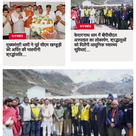
उत्तराखंड
केदारनाथ धाम में बीपीसीएल
उत्तराखंड
अस्पताल का लोकार्पण, श्रद्धालुओं
मुख्यमंत्री धामी ने पूर्व सीएम खण्डूड़ी
को मिलेंगी आधुनिक स्वास्थ्य
को अर्पित की भावभीनी
सुविधाएं…
श्रद्धांजलि…