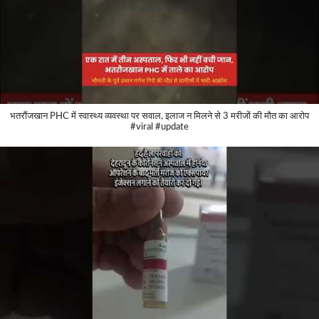
भतरौंजखान PHC में स्वास्थ्य व्यवस्था पर सवाल, इलाज न मिलने से 3 मरीजों की मौत का आरोप
#viral #update