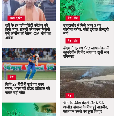
उत्तर प्रदेश
उत्तराखंड
देश
यूपी के हर यूनिवर्सिटी कॉलेज की
उत्तराखंड में मिले आज 3 नए
होगी जांच, छात्रों को वापस मिलेगी
कोरोना मरीज, कोई ट्रैवल हिस्ट्री
ऐसे कोर्सेस की फीस, CM योगी का
नहीं
आदेश
उत्तराखंड
देश
डीएम ने दूरस्थ क्षेत्र लाखामंडल में
बहुउद्देशीय शिविर लगाकर सुनी जन
समस्याएं
देश
सिर्फ 27 गेंदों में यूएई का काम
तमाम, भारत की टी20 इतिहास की
सबसे बड़ी जीत
देश
चीन के विदेश मंत्री और NSA
अजीत डोभाल के बीच हुई बातचीत,
पहलगाम हमले का हुआ जिक्र