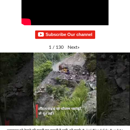
Subscribe Our channel
Next
»
1
/
130