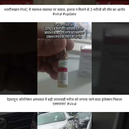
भतरौंजखान PHC में स्वास्थ्य व्यवस्था पर सवाल, इलाज न मिलने से 3 मरीजों की मौत का आरोप
#viral #update
देहरादून: कोरोनेशन अस्पताल में बड़ी लापरवाही मरीज को लगाया जाने वाला इंजेक्शन निकला
एक्सपायर! #viral