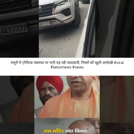
मसूरी में ट्रैफिक व्यवस्था पर भारी पड़ रही जल्दबाजी, नियमों की खुली अनदेखी #viral
#latestnews #news