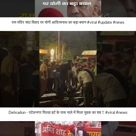
राम मंदिर चंदा विवाद पर योगी आदित्यनाथ का बड़ा बयान #viral #update #news
Dehradun - पटेलनगर पिज़्ज़ा हर्ट के पास नाले में मिला युवक का शव !! #viral #news