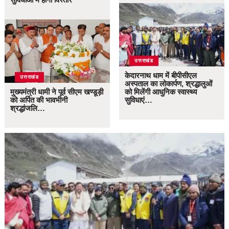
उत्तराखंड
केदारनाथ धाम में बीपीसीएल
उत्तराखंड
अस्पताल का लोकार्पण, श्रद्धालुओं
मुख्यमंत्री धामी ने पूर्व सीएम खण्डूड़ी
को मिलेंगी आधुनिक स्वास्थ्य
को अर्पित की भावभीनी
सुविधाएं…
श्रद्धांजलि…