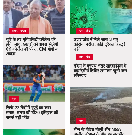
उत्तर प्रदेश
उत्तराखंड
देश
यूपी के हर यूनिवर्सिटी कॉलेज की
उत्तराखंड में मिले आज 3 नए
होगी जांच, छात्रों को वापस मिलेगी
कोरोना मरीज, कोई ट्रैवल हिस्ट्री
ऐसे कोर्सेस की फीस, CM योगी का
नहीं
आदेश
उत्तराखंड
देश
डीएम ने दूरस्थ क्षेत्र लाखामंडल में
बहुउद्देशीय शिविर लगाकर सुनी जन
समस्याएं
देश
सिर्फ 27 गेंदों में यूएई का काम
तमाम, भारत की टी20 इतिहास की
सबसे बड़ी जीत
देश
चीन के विदेश मंत्री और NSA
अजीत डोभाल के बीच हुई बातचीत,