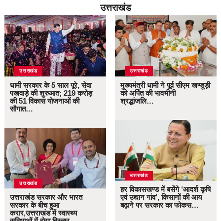
उत्तराखंड
उत्तराखंड
उत्तराखंड
धामी सरकार के 5 साल पूरे, सेवा
मुख्यमंत्री धामी ने पूर्व सीएम खण्डूड़ी
पखवाड़े की शुरुआत; 219 करोड़
को अर्पित की भावभीनी
की 51 विकास योजनाओं की
श्रद्धांजलि…
सौगात…
उत्तराखंड
उत्तराखंड
हर विकासखण्ड में बसेंगे ‘आदर्श कृषि
उत्तराखंड सरकार और भारत
एवं उद्यान गांव’, किसानों की आय
सरकार के बीच हुआ
बढ़ाने पर सरकार का फोकस…
करार,उत्तराखंड में स्वास्थ्य
सुविधाओं में होगा विस्तार