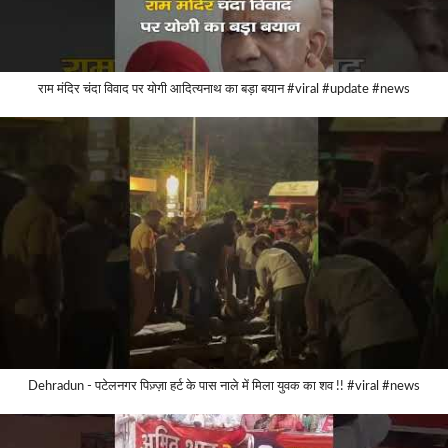
राम मंदिर चंदा विवाद पर योगी आदित्यनाथ का बड़ा बयान #viral #update #news
Dehradun - पटेलनगर पिज़्ज़ा हर्ट के पास नाले में मिला युवक का शव !! #viral #news