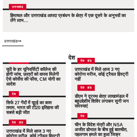
उत्तराखंड
हिमाचल और उत्तराखंड आपदा प्रबंधन के क्षेत्र में एक दूसरे के अनुभवों का
लेंगे लाभ…
उत्तराखंड
देश
उत्तर प्रदेश
उत्तराखंड
देश
यूपी के हर यूनिवर्सिटी कॉलेज की
उत्तराखंड में मिले आज 3 नए
होगी जांच, छात्रों को वापस मिलेगी
कोरोना मरीज, कोई ट्रैवल हिस्ट्री
ऐसे कोर्सेस की फीस, CM योगी का
नहीं
आदेश
उत्तराखंड
देश
देश
डीएम ने दूरस्थ क्षेत्र लाखामंडल में
बहुउद्देशीय शिविर लगाकर सुनी जन
सिर्फ 27 गेंदों में यूएई का काम
समस्याएं
तमाम, भारत की टी20 इतिहास की
सबसे बड़ी जीत
देश
उत्तराखंड
देश
चीन के विदेश मंत्री और NSA
अजीत डोभाल के बीच हुई बातचीत,
उत्तराखंड में मिले आज 3 नए
पहलगाम हमले का हुआ जिक्र
कोरोना मरीज, कोई ट्रैवल हिस्ट्री