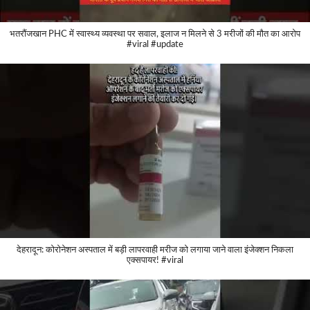
भतरौंजखान PHC में स्वास्थ्य व्यवस्था पर सवाल, इलाज न मिलने से 3 मरीजों की मौत का आरोप
#viral #update
देहरादून: कोरोनेशन अस्पताल में बड़ी लापरवाही मरीज को लगाया जाने वाला इंजेक्शन निकला
एक्सपायर! #viral