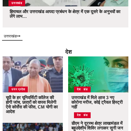
उत्तराखंड
हिमाचल और उत्तराखंड आपदा प्रबंधन के क्षेत्र में एक दूसरे के अनुभवों का
लेंगे लाभ…
उत्तराखंड
देश
उत्तर प्रदेश
उत्तराखंड
देश
यूपी के हर यूनिवर्सिटी कॉलेज की
उत्तराखंड में मिले आज 3 नए
होगी जांच, छात्रों को वापस मिलेगी
कोरोना मरीज, कोई ट्रैवल हिस्ट्री
ऐसे कोर्सेस की फीस, CM योगी का
नहीं
आदेश
उत्तराखंड
देश
डीएम ने दूरस्थ क्षेत्र लाखामंडल में
बहुउद्देशीय शिविर लगाकर सुनी जन