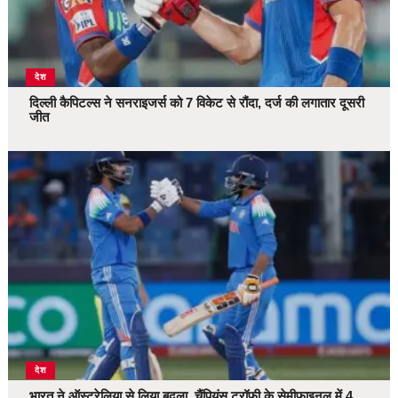
देश
दिल्ली कैपिटल्स ने सनराइजर्स को 7 विकेट से रौंदा, दर्ज की लगातार दूसरी
जीत
देश
भारत ने ऑस्ट्रेलिया से लिया बदला, चैंपियंस ट्रॉफी के सेमीफाइनल में 4