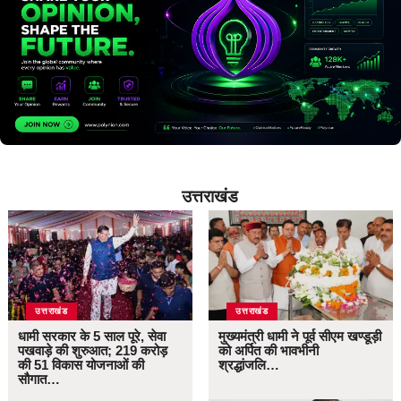
उत्तराखंड
उत्तराखंड
उत्तराखंड
धामी सरकार के 5 साल पूरे, सेवा
मुख्यमंत्री धामी ने पूर्व सीएम खण्डूड़ी
पखवाड़े की शुरुआत; 219 करोड़
को अर्पित की भावभीनी
की 51 विकास योजनाओं की
श्रद्धांजलि…
सौगात…