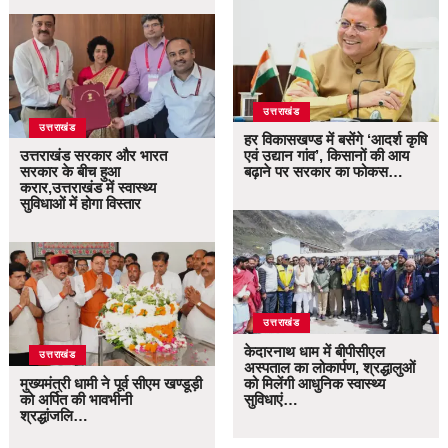
उत्तराखंड
उत्तराखंड
हर विकासखण्ड में बसेंगे ‘आदर्श कृषि
उत्तराखंड सरकार और भारत
एवं उद्यान गांव’, किसानों की आय
सरकार के बीच हुआ
बढ़ाने पर सरकार का फोकस…
करार,उत्तराखंड में स्वास्थ्य
सुविधाओं में होगा विस्तार
उत्तराखंड
केदारनाथ धाम में बीपीसीएल
उत्तराखंड
अस्पताल का लोकार्पण, श्रद्धालुओं
मुख्यमंत्री धामी ने पूर्व सीएम खण्डूड़ी
को मिलेंगी आधुनिक स्वास्थ्य
को अर्पित की भावभीनी
सुविधाएं…
श्रद्धांजलि…