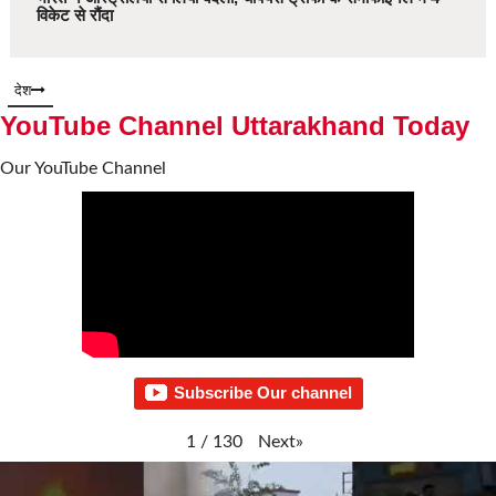
विकेट से रौंदा
देश
YouTube Channel Uttarakhand Today
Our YouTube Channel
Subscribe Our channel
Next
»
1
/
130