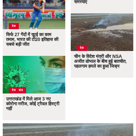
समस्याएं
देश
सिर्फ 27 गेंदों में यूएई का काम
तमाम, भारत की टी20 इतिहास की
सबसे बड़ी जीत
देश
चीन के विदेश मंत्री और NSA
अजीत डोभाल के बीच हुई बातचीत,
पहलगाम हमले का हुआ जिक्र
उत्तराखंड
देश
उत्तराखंड में मिले आज 3 नए
कोरोना मरीज, कोई ट्रैवल हिस्ट्री
नहीं