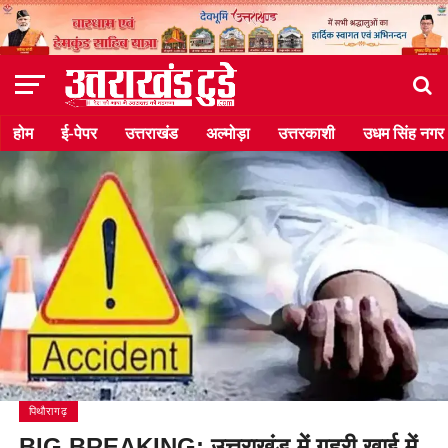
होम
ई-पेपर
उत्तराखंड
अल्मोड़ा
उत्तरकाशी
उधम सिंह नगर
पिथौरागढ़
BIG BREAKING: उत्तराखंड में गहरी खाई में