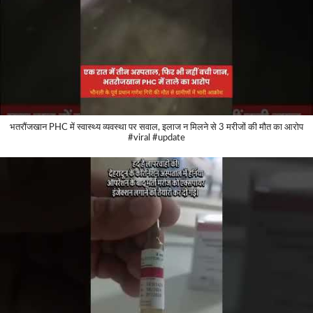
भतरौंजखान PHC में स्वास्थ्य व्यवस्था पर सवाल, इलाज न मिलने से 3 मरीजों की मौत का आरोप
#viral #update