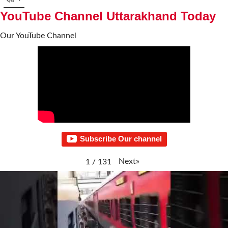
देश
YouTube Channel Uttarakhand Today
Our YouTube Channel
Subscribe Our channel
Next
»
1
/
131