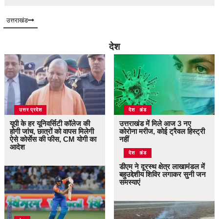
उत्तराखंड
देश
उत्तर प्रदेश
उत्तराखंड
देश
यूपी के हर यूनिवर्सिटी कॉलेज की
उत्तराखंड में मिले आज 3 नए
होगी जांच, छात्रों को वापस मिलेगी
कोरोना मरीज, कोई ट्रैवल हिस्ट्री
ऐसे कोर्सेस की फीस, CM योगी का
नहीं
आदेश
उत्तराखंड
देश
डीएम ने दूरस्थ क्षेत्र लाखामंडल में
बहुउद्देशीय शिविर लगाकर सुनी जन
समस्याएं