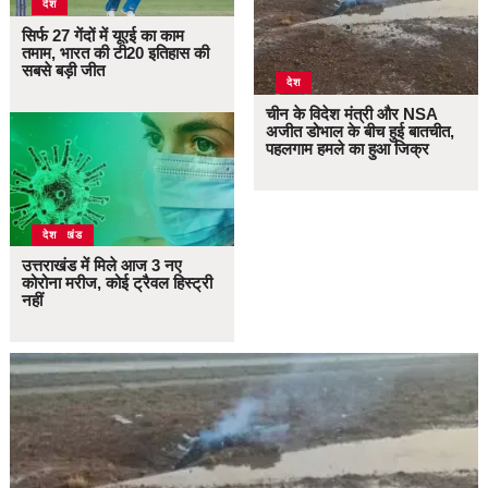
देश
सिर्फ 27 गेंदों में यूएई का काम
तमाम, भारत की टी20 इतिहास की
सबसे बड़ी जीत
देश
चीन के विदेश मंत्री और NSA
अजीत डोभाल के बीच हुई बातचीत,
पहलगाम हमले का हुआ जिक्र
उत्तराखंड
देश
उत्तराखंड में मिले आज 3 नए
कोरोना मरीज, कोई ट्रैवल हिस्ट्री
नहीं