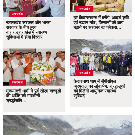
उत्तराखंड
उत्तराखंड
हर विकासखण्ड में बसेंगे ‘आदर्श कृषि
उत्तराखंड सरकार और भारत
एवं उद्यान गांव’, किसानों की आय
सरकार के बीच हुआ
बढ़ाने पर सरकार का फोकस…
करार,उत्तराखंड में स्वास्थ्य
सुविधाओं में होगा विस्तार
उत्तराखंड
केदारनाथ धाम में बीपीसीएल
उत्तराखंड
अस्पताल का लोकार्पण, श्रद्धालुओं
मुख्यमंत्री धामी ने पूर्व सीएम खण्डूड़ी
को मिलेंगी आधुनिक स्वास्थ्य
को अर्पित की भावभीनी
सुविधाएं…
श्रद्धांजलि…