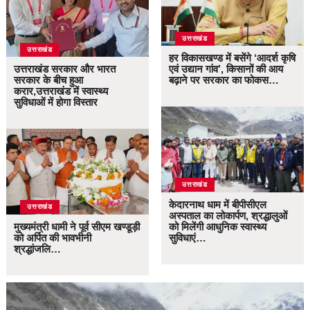
उत्तराखंड
उत्तराखंड
हर विकासखण्ड में बसेंगे ‘आदर्श कृषि
उत्तराखंड सरकार और भारत
एवं उद्यान गांव’, किसानों की आय
सरकार के बीच हुआ
बढ़ाने पर सरकार का फोकस…
करार,उत्तराखंड में स्वास्थ्य
सुविधाओं में होगा विस्तार
उत्तराखंड
केदारनाथ धाम में बीपीसीएल
उत्तराखंड
अस्पताल का लोकार्पण, श्रद्धालुओं
मुख्यमंत्री धामी ने पूर्व सीएम खण्डूड़ी
को मिलेंगी आधुनिक स्वास्थ्य
को अर्पित की भावभीनी
सुविधाएं…
श्रद्धांजलि…