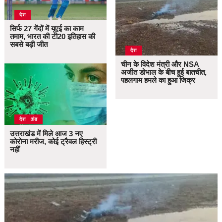
देश
सिर्फ 27 गेंदों में यूएई का काम
तमाम, भारत की टी20 इतिहास की
सबसे बड़ी जीत
देश
चीन के विदेश मंत्री और NSA
अजीत डोभाल के बीच हुई बातचीत,
पहलगाम हमले का हुआ जिक्र
उत्तराखंड
देश
उत्तराखंड में मिले आज 3 नए
कोरोना मरीज, कोई ट्रैवल हिस्ट्री
नहीं