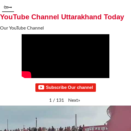
देश
YouTube Channel Uttarakhand Today
Our YouTube Channel
Subscribe Our channel
Next
»
1
/
131