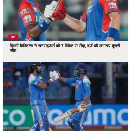
देश
दिल्ली कैपिटल्स ने सनराइजर्स को 7 विकेट से रौंदा, दर्ज की लगातार दूसरी
जीत