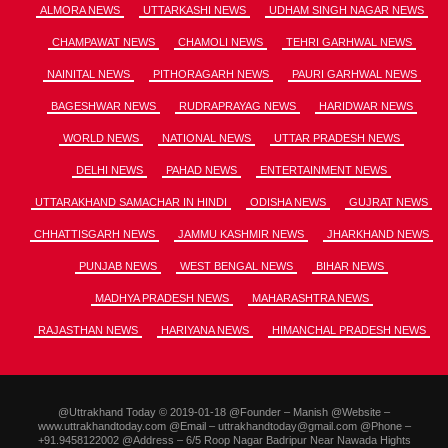
ALMORA NEWS
UTTARKASHI NEWS
UDHAM SINGH NAGAR NEWS
CHAMPAWAT NEWS
CHAMOLI NEWS
TEHRI GARHWAL NEWS
NAINITAL NEWS
PITHORAGARH NEWS
PAURI GARHWAL NEWS
BAGESHWAR NEWS
RUDRAPRAYAG NEWS
HARIDWAR NEWS
WORLD NEWS
NATIONAL NEWS
UTTAR PRADESH NEWS
DELHI NEWS
PAHAD NEWS
ENTERTAINMENT NEWS
UTTARAKHAND SAMACHAR IN HINDI
ODISHA NEWS
GUJRAT NEWS
CHHATTISGARH NEWS
JAMMU KASHMIR NEWS
JHARKHAND NEWS
PUNJAB NEWS
WEST BENGAL NEWS
BIHAR NEWS
MADHYA PRADESH NEWS
MAHARASHTRA NEWS
RAJASTHAN NEWS
HARIYANA NEWS
HIMANCHAL PRADESH NEWS
@Uttrakhand Today © 2019-01-18 @Founder – Manish @Website –
www.uttrakhandtoday.com @Email – uttrakhandtoday@gmail.com @Phone –
+91.9458122002 @Address – 6/5 Roop Nagar Badripur Near Nawada Hights