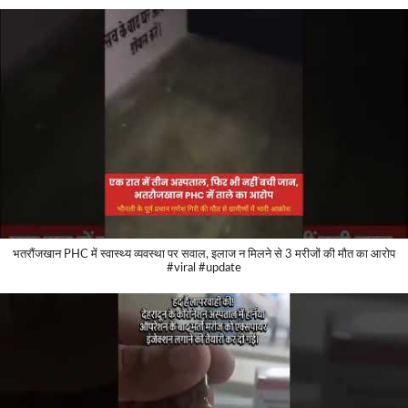
भतरौंजखान PHC में स्वास्थ्य व्यवस्था पर सवाल, इलाज न मिलने से 3 मरीजों की मौत का आरोप
#viral #update