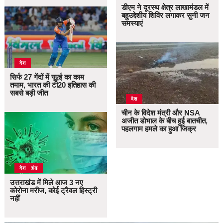
डीएम ने दूरस्थ क्षेत्र लाखामंडल में
बहुउद्देशीय शिविर लगाकर सुनी जन
समस्याएं
देश
सिर्फ 27 गेंदों में यूएई का काम
तमाम, भारत की टी20 इतिहास की
सबसे बड़ी जीत
देश
चीन के विदेश मंत्री और NSA
अजीत डोभाल के बीच हुई बातचीत,
पहलगाम हमले का हुआ जिक्र
उत्तराखंड
देश
उत्तराखंड में मिले आज 3 नए
कोरोना मरीज, कोई ट्रैवल हिस्ट्री
नहीं