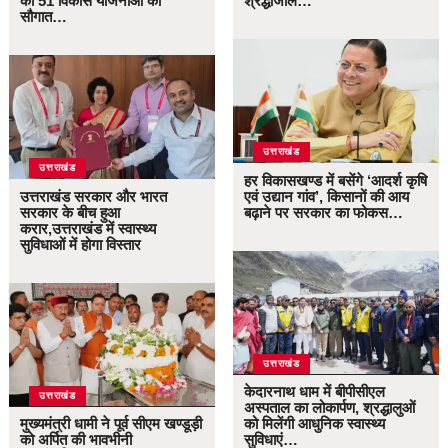
की 51 विकास योजनाओं की
श्रद्धांजलि…
सौगात…
उत्तराखंड
उत्तराखंड
हर विकासखण्ड में बसेंगे ‘आदर्श कृषि
उत्तराखंड सरकार और भारत
एवं उद्यान गांव’, किसानों की आय
सरकार के बीच हुआ
बढ़ाने पर सरकार का फोकस…
करार,उत्तराखंड में स्वास्थ्य
सुविधाओं में होगा विस्तार
उत्तराखंड
केदारनाथ धाम में बीपीसीएल
उत्तराखंड
अस्पताल का लोकार्पण, श्रद्धालुओं
मुख्यमंत्री धामी ने पूर्व सीएम खण्डूड़ी
को मिलेंगी आधुनिक स्वास्थ्य
को अर्पित की भावभीनी
सुविधाएं…