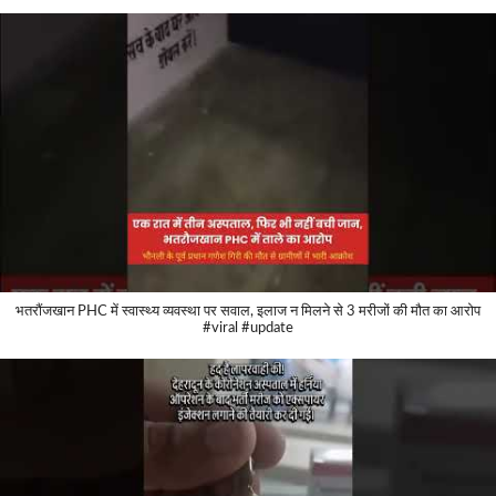
भतरौंजखान PHC में स्वास्थ्य व्यवस्था पर सवाल, इलाज न मिलने से 3 मरीजों की मौत का आरोप
#viral #update