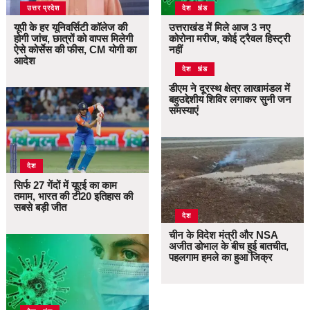
उत्तर प्रदेश
उत्तराखंड
देश
यूपी के हर यूनिवर्सिटी कॉलेज की
उत्तराखंड में मिले आज 3 नए
होगी जांच, छात्रों को वापस मिलेगी
कोरोना मरीज, कोई ट्रैवल हिस्ट्री
ऐसे कोर्सेस की फीस, CM योगी का
नहीं
आदेश
उत्तराखंड
देश
डीएम ने दूरस्थ क्षेत्र लाखामंडल में
बहुउद्देशीय शिविर लगाकर सुनी जन
समस्याएं
देश
सिर्फ 27 गेंदों में यूएई का काम
तमाम, भारत की टी20 इतिहास की
सबसे बड़ी जीत
देश
चीन के विदेश मंत्री और NSA
अजीत डोभाल के बीच हुई बातचीत,
पहलगाम हमले का हुआ जिक्र