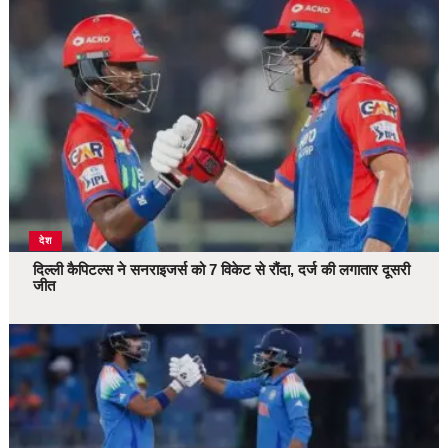
देश
दिल्ली कैपिटल्स ने सनराइजर्स को 7 विकेट से रौंदा, दर्ज की लगातार दूसरी
जीत