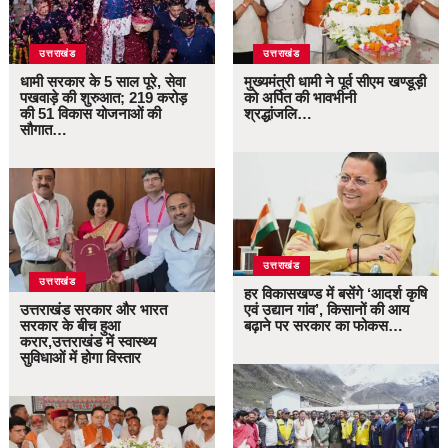
उत्तराखंड
उत्तराखंड
धामी सरकार के 5 साल पूरे, सेवा
मुख्यमंत्री धामी ने पूर्व सीएम खण्डूड़ी
पखवाड़े की शुरुआत; 219 करोड़
को अर्पित की भावभीनी
की 51 विकास योजनाओं की
श्रद्धांजलि…
सौगात…
उत्तराखंड
उत्तराखंड
हर विकासखण्ड में बसेंगे ‘आदर्श कृषि
उत्तराखंड सरकार और भारत
एवं उद्यान गांव’, किसानों की आय
सरकार के बीच हुआ
बढ़ाने पर सरकार का फोकस…
करार,उत्तराखंड में स्वास्थ्य
सुविधाओं में होगा विस्तार