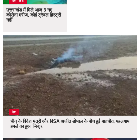
उत्तराखंड
देश
उत्तराखंड में मिले आज 3 नए
कोरोना मरीज, कोई ट्रैवल हिस्ट्री
नहीं
देश
चीन के विदेश मंत्री और NSA अजीत डोभाल के बीच हुई बातचीत, पहलगाम
हमले का हुआ जिक्र