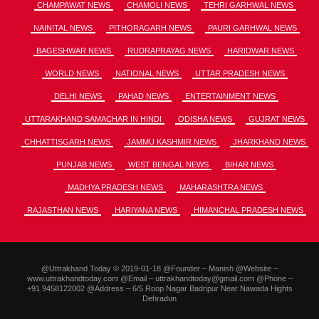
CHAMPAWAT NEWS
CHAMOLI NEWS
TEHRI GARHWAL NEWS
NAINITAL NEWS
PITHORAGARH NEWS
PAURI GARHWAL NEWS
BAGESHWAR NEWS
RUDRAPRAYAG NEWS
HARIDWAR NEWS
WORLD NEWS
NATIONAL NEWS
UTTAR PRADESH NEWS
DELHI NEWS
PAHAD NEWS
ENTERTAINMENT NEWS
UTTARAKHAND SAMACHAR IN HINDI
ODISHA NEWS
GUJRAT NEWS
CHHATTISGARH NEWS
JAMMU KASHMIR NEWS
JHARKHAND NEWS
PUNJAB NEWS
WEST BENGAL NEWS
BIHAR NEWS
MADHYA PRADESH NEWS
MAHARASHTRA NEWS
RAJASTHAN NEWS
HARIYANA NEWS
HIMANCHAL PRADESH NEWS
@Uttrakhand Today © 2019-01-18 @Founder – Manish @Website –
www.uttrakhandtoday.com @Email – uttrakhandtoday@gmail.com @Phone –
+91.9458122002 @Address – 6/5 Roop Nagar Badripur Near Nawada Hights
Dehradun