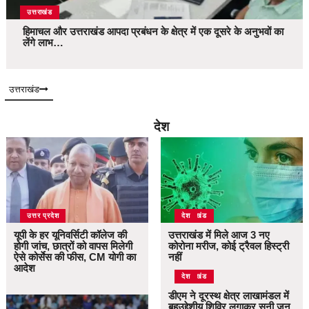
उत्तराखंड
हिमाचल और उत्तराखंड आपदा प्रबंधन के क्षेत्र में एक दूसरे के अनुभवों का
लेंगे लाभ…
उत्तराखंड
देश
उत्तर प्रदेश
उत्तराखंड
देश
यूपी के हर यूनिवर्सिटी कॉलेज की
उत्तराखंड में मिले आज 3 नए
होगी जांच, छात्रों को वापस मिलेगी
कोरोना मरीज, कोई ट्रैवल हिस्ट्री
ऐसे कोर्सेस की फीस, CM योगी का
नहीं
आदेश
उत्तराखंड
देश
डीएम ने दूरस्थ क्षेत्र लाखामंडल में
बहुउद्देशीय शिविर लगाकर सुनी जन