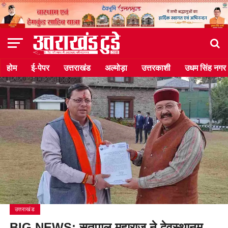
होम
ई-पेपर
उत्तराखंड
अल्मोड़ा
उत्तरकाशी
उधम सिंह नगर
उत्तराखंड
BIG NEWS: सतपाल महाराज ने देवस्थानम