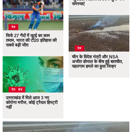
समस्याएं
देश
सिर्फ 27 गेंदों में यूएई का काम
तमाम, भारत की टी20 इतिहास की
सबसे बड़ी जीत
देश
चीन के विदेश मंत्री और NSA
अजीत डोभाल के बीच हुई बातचीत,
पहलगाम हमले का हुआ जिक्र
उत्तराखंड
देश
उत्तराखंड में मिले आज 3 नए
कोरोना मरीज, कोई ट्रैवल हिस्ट्री
नहीं