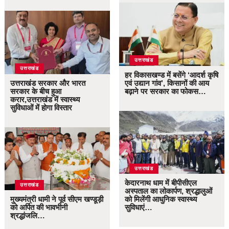
उत्तराखंड
उत्तराखंड
हर विकासखण्ड में बसेंगे ‘आदर्श कृषि
उत्तराखंड सरकार और भारत
एवं उद्यान गांव’, किसानों की आय
सरकार के बीच हुआ
बढ़ाने पर सरकार का फोकस…
करार,उत्तराखंड में स्वास्थ्य
सुविधाओं में होगा विस्तार
उत्तराखंड
केदारनाथ धाम में बीपीसीएल
उत्तराखंड
अस्पताल का लोकार्पण, श्रद्धालुओं
मुख्यमंत्री धामी ने पूर्व सीएम खण्डूड़ी
को मिलेंगी आधुनिक स्वास्थ्य
को अर्पित की भावभीनी
सुविधाएं…
श्रद्धांजलि…