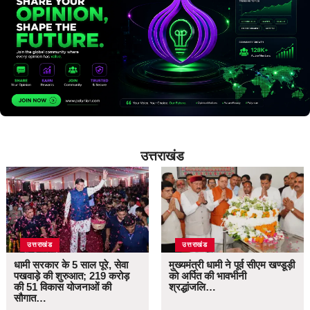
उत्तराखंड
उत्तराखंड
उत्तराखंड
धामी सरकार के 5 साल पूरे, सेवा
मुख्यमंत्री धामी ने पूर्व सीएम खण्डूड़ी
पखवाड़े की शुरुआत; 219 करोड़
को अर्पित की भावभीनी
की 51 विकास योजनाओं की
श्रद्धांजलि…
सौगात…