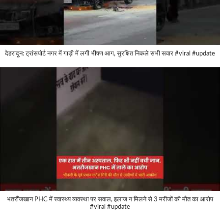
देहरादून: ट्रांसपोर्ट नगर में गाड़ी में लगी भीषण आग, सुरक्षित निकले सभी सवार #viral #update
भतरौंजखान PHC में स्वास्थ्य व्यवस्था पर सवाल, इलाज न मिलने से 3 मरीजों की मौत का आरोप
#viral #update