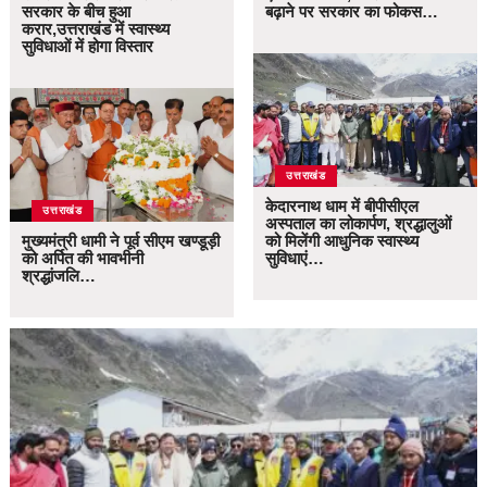
सरकार के बीच हुआ
बढ़ाने पर सरकार का फोकस…
करार,उत्तराखंड में स्वास्थ्य
सुविधाओं में होगा विस्तार
उत्तराखंड
केदारनाथ धाम में बीपीसीएल
उत्तराखंड
अस्पताल का लोकार्पण, श्रद्धालुओं
मुख्यमंत्री धामी ने पूर्व सीएम खण्डूड़ी
को मिलेंगी आधुनिक स्वास्थ्य
को अर्पित की भावभीनी
सुविधाएं…
श्रद्धांजलि…