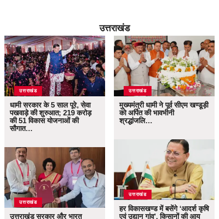
उत्तराखंड
उत्तराखंड
उत्तराखंड
धामी सरकार के 5 साल पूरे, सेवा
मुख्यमंत्री धामी ने पूर्व सीएम खण्डूड़ी
पखवाड़े की शुरुआत; 219 करोड़
को अर्पित की भावभीनी
की 51 विकास योजनाओं की
श्रद्धांजलि…
सौगात…
उत्तराखंड
उत्तराखंड
हर विकासखण्ड में बसेंगे ‘आदर्श कृषि
उत्तराखंड सरकार और भारत
एवं उद्यान गांव’, किसानों की आय