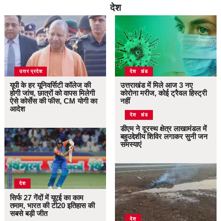
देश
उत्तर प्रदेश
उत्तराखंड
देश
यूपी के हर यूनिवर्सिटी कॉलेज की
उत्तराखंड में मिले आज 3 नए
होगी जांच, छात्रों को वापस मिलेगी
कोरोना मरीज, कोई ट्रैवल हिस्ट्री
ऐसे कोर्सेस की फीस, CM योगी का
नहीं
आदेश
उत्तराखंड
देश
डीएम ने दूरस्थ क्षेत्र लाखामंडल में
बहुउद्देशीय शिविर लगाकर सुनी जन
समस्याएं
देश
सिर्फ 27 गेंदों में यूएई का काम
तमाम, भारत की टी20 इतिहास की
सबसे बड़ी जीत
देश