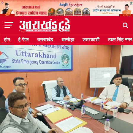
होम
ई-पेपर
उत्तराखंड
अल्मोड़ा
उत्तरकाशी
उधम सिंह नगर