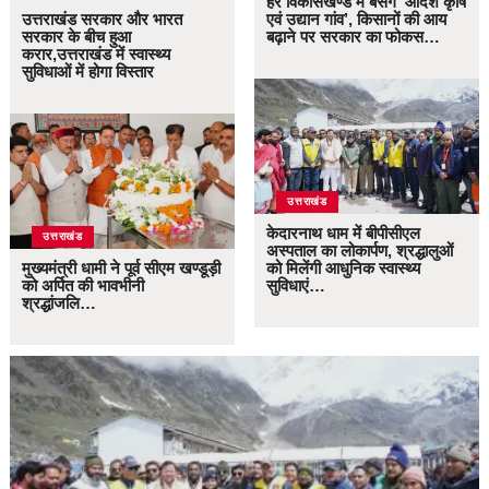
हर विकासखण्ड में बसेंगे ‘आदर्श कृषि
उत्तराखंड सरकार और भारत
एवं उद्यान गांव’, किसानों की आय
सरकार के बीच हुआ
बढ़ाने पर सरकार का फोकस…
करार,उत्तराखंड में स्वास्थ्य
सुविधाओं में होगा विस्तार
उत्तराखंड
केदारनाथ धाम में बीपीसीएल
उत्तराखंड
अस्पताल का लोकार्पण, श्रद्धालुओं
मुख्यमंत्री धामी ने पूर्व सीएम खण्डूड़ी
को मिलेंगी आधुनिक स्वास्थ्य
को अर्पित की भावभीनी
सुविधाएं…
श्रद्धांजलि…