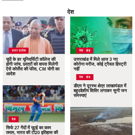
देश
उत्तर प्रदेश
उत्तराखंड
देश
यूपी के हर यूनिवर्सिटी कॉलेज की
उत्तराखंड में मिले आज 3 नए
होगी जांच, छात्रों को वापस मिलेगी
कोरोना मरीज, कोई ट्रैवल हिस्ट्री
ऐसे कोर्सेस की फीस, CM योगी का
नहीं
आदेश
उत्तराखंड
देश
डीएम ने दूरस्थ क्षेत्र लाखामंडल में
बहुउद्देशीय शिविर लगाकर सुनी जन
समस्याएं
देश
सिर्फ 27 गेंदों में यूएई का काम
तमाम, भारत की टी20 इतिहास की