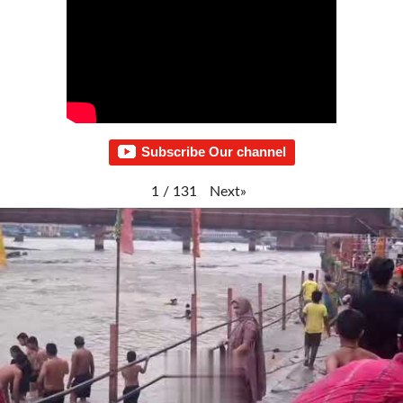
Subscribe Our channel
Next
»
1
/
131