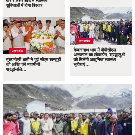
करार,उत्तराखंड में स्वास्थ्य
सुविधाओं में होगा विस्तार
उत्तराखंड
केदारनाथ धाम में बीपीसीएल
उत्तराखंड
अस्पताल का लोकार्पण, श्रद्धालुओं
मुख्यमंत्री धामी ने पूर्व सीएम खण्डूड़ी
को मिलेंगी आधुनिक स्वास्थ्य
को अर्पित की भावभीनी
सुविधाएं…
श्रद्धांजलि…