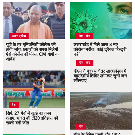
उत्तर प्रदेश
उत्तराखंड
देश
यूपी के हर यूनिवर्सिटी कॉलेज की
उत्तराखंड में मिले आज 3 नए
होगी जांच, छात्रों को वापस मिलेगी
कोरोना मरीज, कोई ट्रैवल हिस्ट्री
ऐसे कोर्सेस की फीस, CM योगी का
नहीं
आदेश
उत्तराखंड
देश
डीएम ने दूरस्थ क्षेत्र लाखामंडल में
बहुउद्देशीय शिविर लगाकर सुनी जन
समस्याएं
देश
सिर्फ 27 गेंदों में यूएई का काम
तमाम, भारत की टी20 इतिहास की
सबसे बड़ी जीत
देश
चीन के विदेश मंत्री और NSA