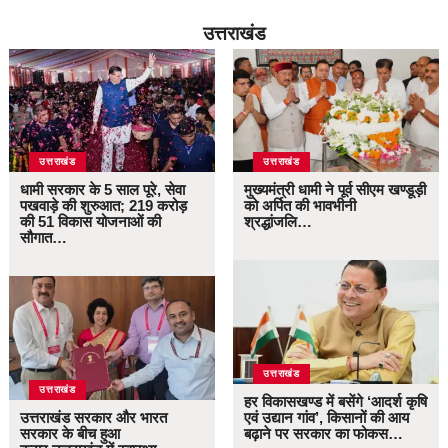
उत्तराखंड
उत्तराखंड
उत्तराखंड
धामी सरकार के 5 साल पूरे, सेवा
मुख्यमंत्री धामी ने पूर्व सीएम खण्डूड़ी
पखवाड़े की शुरुआत; 219 करोड़
को अर्पित की भावभीनी
की 51 विकास योजनाओं की
श्रद्धांजलि…
सौगात…
उत्तराखंड
उत्तराखंड
हर विकासखण्ड में बसेंगे ‘आदर्श कृषि
उत्तराखंड सरकार और भारत
एवं उद्यान गांव’, किसानों की आय
सरकार के बीच हुआ
बढ़ाने पर सरकार का फोकस…