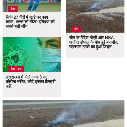
देश
सिर्फ 27 गेंदों में यूएई का काम
तमाम, भारत की टी20 इतिहास की
सबसे बड़ी जीत
देश
चीन के विदेश मंत्री और NSA
अजीत डोभाल के बीच हुई बातचीत,
पहलगाम हमले का हुआ जिक्र
उत्तराखंड
देश
उत्तराखंड में मिले आज 3 नए
कोरोना मरीज, कोई ट्रैवल हिस्ट्री
नहीं