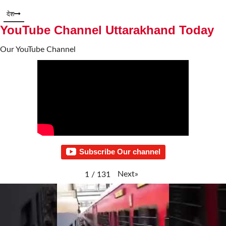
देश
YouTube Channel Uttarakhand Today
Our YouTube Channel
Subscribe Our channel
Next
»
1
/
131