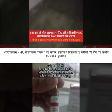
भतरौंजखान PHC में स्वास्थ्य व्यवस्था पर सवाल, इलाज न मिलने से 3 मरीजों की मौत का आरोप
#viral #update