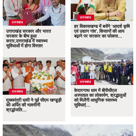
उत्तराखंड
उत्तराखंड
हर विकासखण्ड में बसेंगे ‘आदर्श कृषि
उत्तराखंड सरकार और भारत
एवं उद्यान गांव’, किसानों की आय
सरकार के बीच हुआ
बढ़ाने पर सरकार का फोकस…
करार,उत्तराखंड में स्वास्थ्य
सुविधाओं में होगा विस्तार
उत्तराखंड
केदारनाथ धाम में बीपीसीएल
उत्तराखंड
अस्पताल का लोकार्पण, श्रद्धालुओं
मुख्यमंत्री धामी ने पूर्व सीएम खण्डूड़ी
को मिलेंगी आधुनिक स्वास्थ्य
को अर्पित की भावभीनी
सुविधाएं…
श्रद्धांजलि…