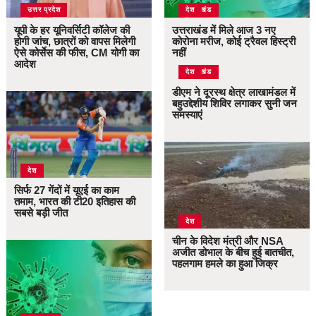
उत्तर प्रदेश
उत्तराखंड
देश
यूपी के हर यूनिवर्सिटी कॉलेज की
उत्तराखंड में मिले आज 3 नए
होगी जांच, छात्रों को वापस मिलेगी
कोरोना मरीज, कोई ट्रैवल हिस्ट्री
ऐसे कोर्सेस की फीस, CM योगी का
नहीं
आदेश
उत्तराखंड
देश
डीएम ने दूरस्थ क्षेत्र लाखामंडल में
बहुउद्देशीय शिविर लगाकर सुनी जन
समस्याएं
देश
सिर्फ 27 गेंदों में यूएई का काम
तमाम, भारत की टी20 इतिहास की
सबसे बड़ी जीत
देश
चीन के विदेश मंत्री और NSA
अजीत डोभाल के बीच हुई बातचीत,
पहलगाम हमले का हुआ जिक्र