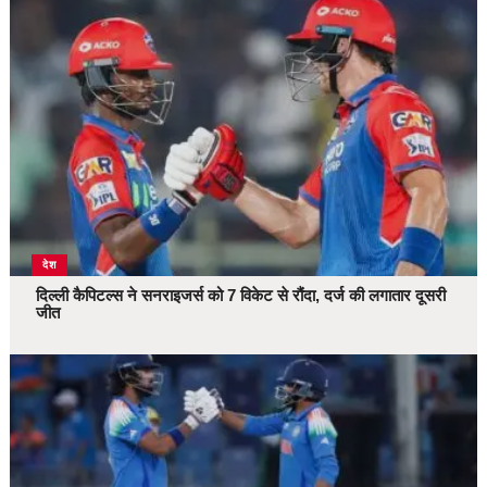
देश
दिल्ली कैपिटल्स ने सनराइजर्स को 7 विकेट से रौंदा, दर्ज की लगातार दूसरी
जीत