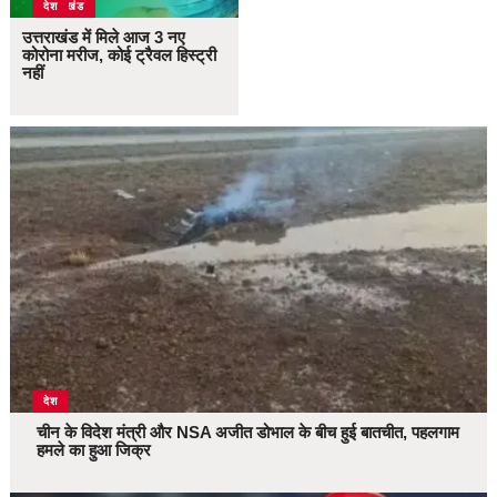
उत्तराखंड
देश
उत्तराखंड में मिले आज 3 नए
कोरोना मरीज, कोई ट्रैवल हिस्ट्री
नहीं
देश
चीन के विदेश मंत्री और NSA अजीत डोभाल के बीच हुई बातचीत, पहलगाम
हमले का हुआ जिक्र