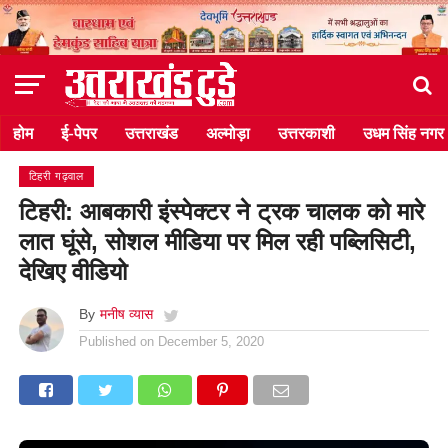
होम
ई-पेपर
उत्तराखंड
अल्मोड़ा
उत्तरकाशी
उधम सिंह नगर
टिहरी गढ़वाल
टिहरी: आबकारी इंस्पेक्टर ने ट्रक चालक को मारे
लात घूंसे, सोशल मीडिया पर मिल रही पब्लिसिटी,
देखिए वीडियो
By
मनीष व्यास
Published on
December 5, 2020