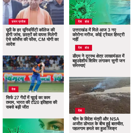
उत्तर प्रदेश
उत्तराखंड
देश
यूपी के हर यूनिवर्सिटी कॉलेज की
उत्तराखंड में मिले आज 3 नए
होगी जांच, छात्रों को वापस मिलेगी
कोरोना मरीज, कोई ट्रैवल हिस्ट्री
ऐसे कोर्सेस की फीस, CM योगी का
नहीं
आदेश
उत्तराखंड
देश
डीएम ने दूरस्थ क्षेत्र लाखामंडल में
बहुउद्देशीय शिविर लगाकर सुनी जन
समस्याएं
देश
सिर्फ 27 गेंदों में यूएई का काम
तमाम, भारत की टी20 इतिहास की
सबसे बड़ी जीत
देश
चीन के विदेश मंत्री और NSA
अजीत डोभाल के बीच हुई बातचीत,
पहलगाम हमले का हुआ जिक्र