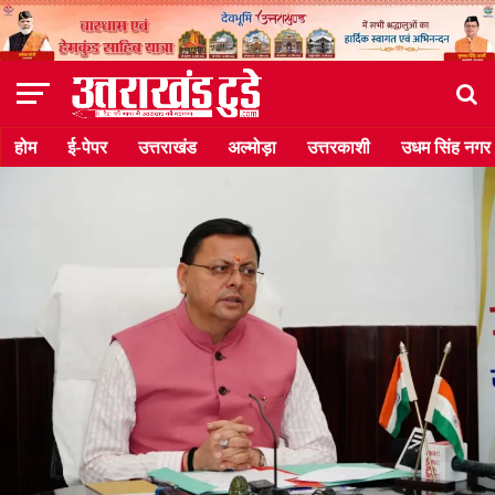
होम
ई-पेपर
उत्तराखंड
अल्मोड़ा
उत्तरकाशी
उधम सिंह नगर