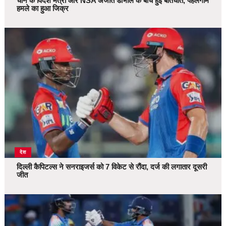
चीन के विदेश मंत्री और NSA अजीत डोभाल के बीच हुई बातचीत, पहलगाम
हमले का हुआ जिक्र
देश
दिल्ली कैपिटल्स ने सनराइजर्स को 7 विकेट से रौंदा, दर्ज की लगातार दूसरी
जीत