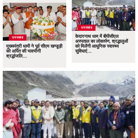
उत्तराखंड
केदारनाथ धाम में बीपीसीएल
उत्तराखंड
अस्पताल का लोकार्पण, श्रद्धालुओं
मुख्यमंत्री धामी ने पूर्व सीएम खण्डूड़ी
को मिलेंगी आधुनिक स्वास्थ्य
को अर्पित की भावभीनी
सुविधाएं…
श्रद्धांजलि…