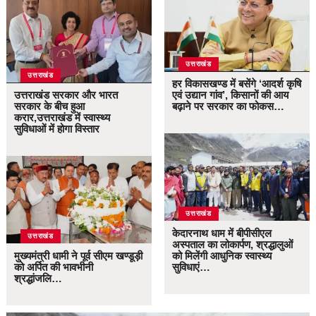
उत्तराखंड
उत्तराखंड
हर विकासखण्ड में बसेंगे ‘आदर्श कृषि
उत्तराखंड सरकार और भारत
एवं उद्यान गांव’, किसानों की आय
सरकार के बीच हुआ
बढ़ाने पर सरकार का फोकस…
करार,उत्तराखंड में स्वास्थ्य
सुविधाओं में होगा विस्तार
उत्तराखंड
केदारनाथ धाम में बीपीसीएल
उत्तराखंड
अस्पताल का लोकार्पण, श्रद्धालुओं
मुख्यमंत्री धामी ने पूर्व सीएम खण्डूड़ी
को मिलेंगी आधुनिक स्वास्थ्य
को अर्पित की भावभीनी
सुविधाएं…
श्रद्धांजलि…