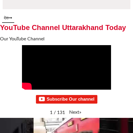
देश
YouTube Channel Uttarakhand Today
Our YouTube Channel
Subscribe Our channel
Next
»
1
/
131