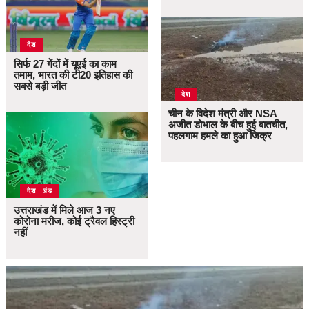
देश
सिर्फ 27 गेंदों में यूएई का काम
तमाम, भारत की टी20 इतिहास की
सबसे बड़ी जीत
देश
चीन के विदेश मंत्री और NSA
अजीत डोभाल के बीच हुई बातचीत,
पहलगाम हमले का हुआ जिक्र
उत्तराखंड
देश
उत्तराखंड में मिले आज 3 नए
कोरोना मरीज, कोई ट्रैवल हिस्ट्री
नहीं