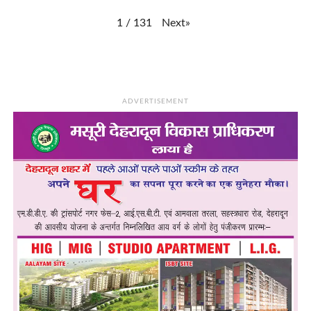
Next
»
1
/
131
ADVERTISEMENT