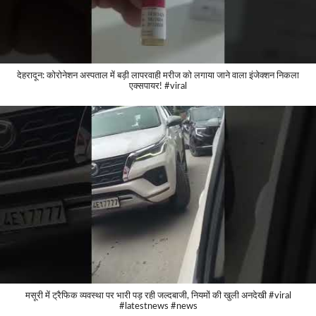
देहरादून: कोरोनेशन अस्पताल में बड़ी लापरवाही मरीज को लगाया जाने वाला इंजेक्शन निकला
एक्सपायर! #viral
मसूरी में ट्रैफिक व्यवस्था पर भारी पड़ रही जल्दबाजी, नियमों की खुली अनदेखी #viral
#latestnews #news