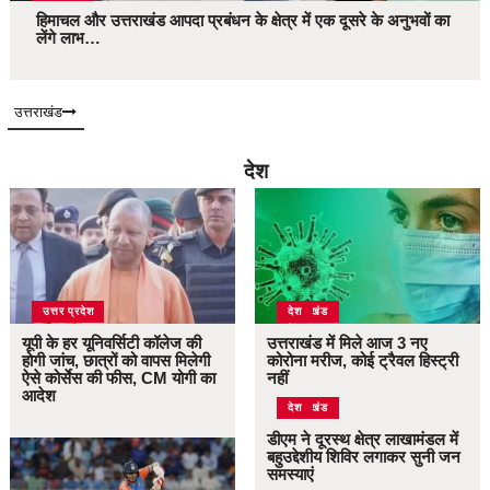
हिमाचल और उत्तराखंड आपदा प्रबंधन के क्षेत्र में एक दूसरे के अनुभवों का
लेंगे लाभ…
उत्तराखंड
देश
उत्तर प्रदेश
उत्तराखंड
देश
यूपी के हर यूनिवर्सिटी कॉलेज की
उत्तराखंड में मिले आज 3 नए
होगी जांच, छात्रों को वापस मिलेगी
कोरोना मरीज, कोई ट्रैवल हिस्ट्री
ऐसे कोर्सेस की फीस, CM योगी का
नहीं
आदेश
उत्तराखंड
देश
डीएम ने दूरस्थ क्षेत्र लाखामंडल में
बहुउद्देशीय शिविर लगाकर सुनी जन
समस्याएं