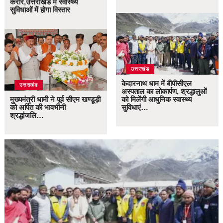
करार,उत्तराखंड में स्वास्थ्य
सुविधाओं में होगा विस्तार
उत्तराखंड
केदारनाथ धाम में बीपीसीएल
उत्तराखंड
अस्पताल का लोकार्पण, श्रद्धालुओं
मुख्यमंत्री धामी ने पूर्व सीएम खण्डूड़ी
को मिलेंगी आधुनिक स्वास्थ्य
को अर्पित की भावभीनी
सुविधाएं…
श्रद्धांजलि…