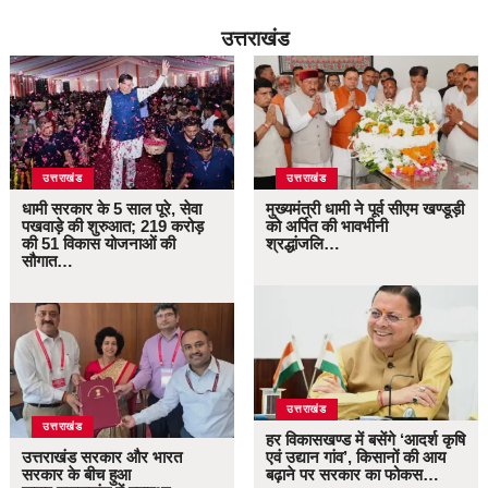
उत्तराखंड
उत्तराखंड
उत्तराखंड
धामी सरकार के 5 साल पूरे, सेवा
मुख्यमंत्री धामी ने पूर्व सीएम खण्डूड़ी
पखवाड़े की शुरुआत; 219 करोड़
को अर्पित की भावभीनी
की 51 विकास योजनाओं की
श्रद्धांजलि…
सौगात…
उत्तराखंड
उत्तराखंड
हर विकासखण्ड में बसेंगे ‘आदर्श कृषि
उत्तराखंड सरकार और भारत
एवं उद्यान गांव’, किसानों की आय
सरकार के बीच हुआ
बढ़ाने पर सरकार का फोकस…