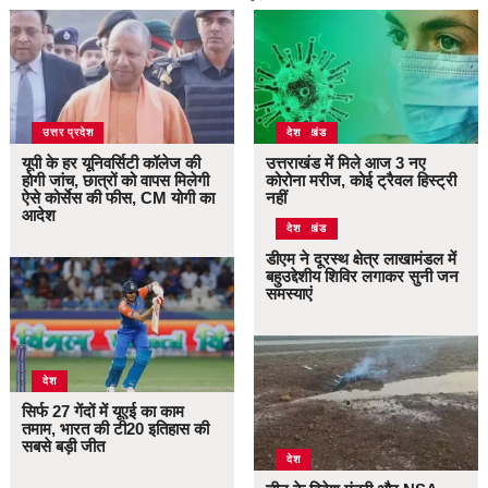
उत्तर प्रदेश
उत्तराखंड
देश
यूपी के हर यूनिवर्सिटी कॉलेज की
उत्तराखंड में मिले आज 3 नए
होगी जांच, छात्रों को वापस मिलेगी
कोरोना मरीज, कोई ट्रैवल हिस्ट्री
ऐसे कोर्सेस की फीस, CM योगी का
नहीं
आदेश
उत्तराखंड
देश
डीएम ने दूरस्थ क्षेत्र लाखामंडल में
बहुउद्देशीय शिविर लगाकर सुनी जन
समस्याएं
देश
सिर्फ 27 गेंदों में यूएई का काम
तमाम, भारत की टी20 इतिहास की
सबसे बड़ी जीत
देश