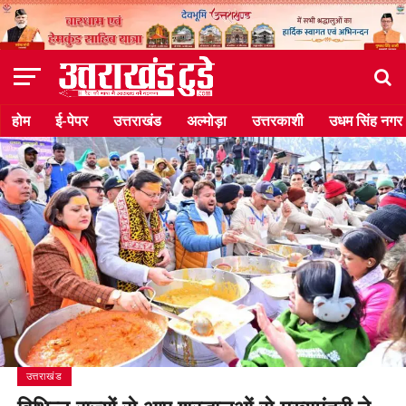
होम
ई-पेपर
उत्तराखंड
अल्मोड़ा
उत्तरकाशी
उधम सिंह नगर
उत्तराखंड