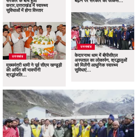
सरकार के बीच हुआ
बढ़ाने पर सरकार का फोकस…
करार,उत्तराखंड में स्वास्थ्य
सुविधाओं में होगा विस्तार
उत्तराखंड
केदारनाथ धाम में बीपीसीएल
उत्तराखंड
अस्पताल का लोकार्पण, श्रद्धालुओं
मुख्यमंत्री धामी ने पूर्व सीएम खण्डूड़ी
को मिलेंगी आधुनिक स्वास्थ्य
को अर्पित की भावभीनी
सुविधाएं…
श्रद्धांजलि…