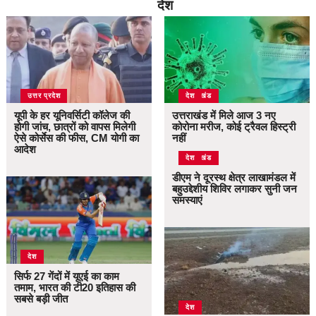
देश
उत्तर प्रदेश
उत्तराखंड
देश
यूपी के हर यूनिवर्सिटी कॉलेज की
उत्तराखंड में मिले आज 3 नए
होगी जांच, छात्रों को वापस मिलेगी
कोरोना मरीज, कोई ट्रैवल हिस्ट्री
ऐसे कोर्सेस की फीस, CM योगी का
नहीं
आदेश
उत्तराखंड
देश
डीएम ने दूरस्थ क्षेत्र लाखामंडल में
बहुउद्देशीय शिविर लगाकर सुनी जन
समस्याएं
देश
सिर्फ 27 गेंदों में यूएई का काम
तमाम, भारत की टी20 इतिहास की
सबसे बड़ी जीत
देश