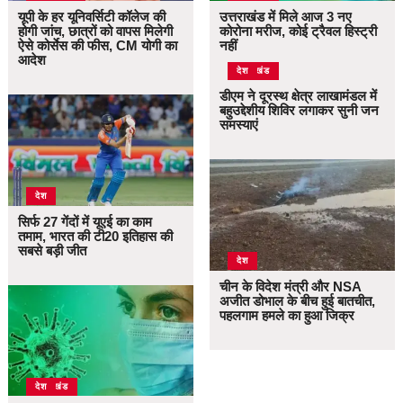
यूपी के हर यूनिवर्सिटी कॉलेज की
उत्तराखंड में मिले आज 3 नए
होगी जांच, छात्रों को वापस मिलेगी
कोरोना मरीज, कोई ट्रैवल हिस्ट्री
ऐसे कोर्सेस की फीस, CM योगी का
नहीं
आदेश
उत्तराखंड
देश
डीएम ने दूरस्थ क्षेत्र लाखामंडल में
बहुउद्देशीय शिविर लगाकर सुनी जन
समस्याएं
देश
सिर्फ 27 गेंदों में यूएई का काम
तमाम, भारत की टी20 इतिहास की
सबसे बड़ी जीत
देश
चीन के विदेश मंत्री और NSA
अजीत डोभाल के बीच हुई बातचीत,
पहलगाम हमले का हुआ जिक्र
उत्तराखंड
देश