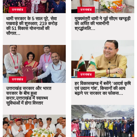
उत्तराखंड
उत्तराखंड
धामी सरकार के 5 साल पूरे, सेवा
मुख्यमंत्री धामी ने पूर्व सीएम खण्डूड़ी
पखवाड़े की शुरुआत; 219 करोड़
को अर्पित की भावभीनी
की 51 विकास योजनाओं की
श्रद्धांजलि…
सौगात…
उत्तराखंड
उत्तराखंड
हर विकासखण्ड में बसेंगे ‘आदर्श कृषि
उत्तराखंड सरकार और भारत
एवं उद्यान गांव’, किसानों की आय
सरकार के बीच हुआ
बढ़ाने पर सरकार का फोकस…
करार,उत्तराखंड में स्वास्थ्य
सुविधाओं में होगा विस्तार