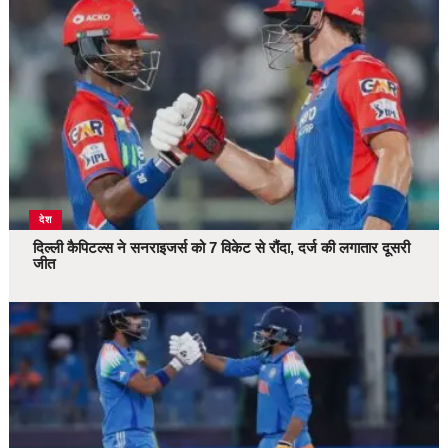
देश
दिल्ली कैपिटल्स ने सनराइजर्स को 7 विकेट से रौंदा, दर्ज की लगातार दूसरी
जीत