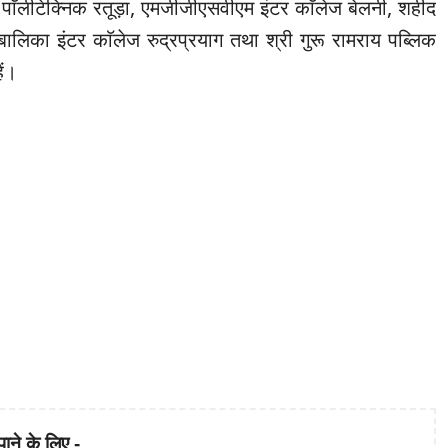
 पाॅलीटेक्निक रतूड़ा, एमजीजीएसवीएम इंटर काॅलेज बेलनी, शहीद
बालिका इंटर काॅलेज रुद्रप्रयाग तथा श्री गुरू रामराय पब्लिक
ैं।
पाने के लिए -