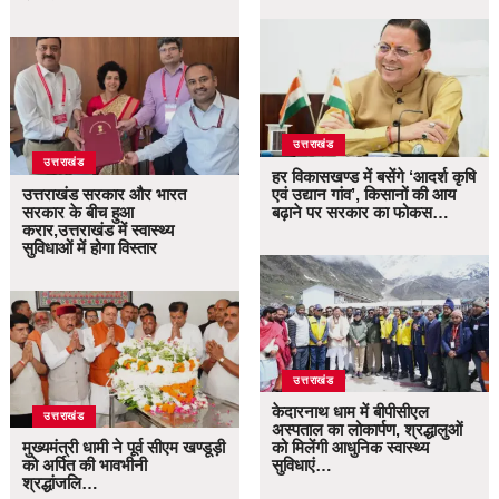
उत्तराखंड
उत्तराखंड
हर विकासखण्ड में बसेंगे ‘आदर्श कृषि
उत्तराखंड सरकार और भारत
एवं उद्यान गांव’, किसानों की आय
सरकार के बीच हुआ
बढ़ाने पर सरकार का फोकस…
करार,उत्तराखंड में स्वास्थ्य
सुविधाओं में होगा विस्तार
उत्तराखंड
केदारनाथ धाम में बीपीसीएल
उत्तराखंड
अस्पताल का लोकार्पण, श्रद्धालुओं
मुख्यमंत्री धामी ने पूर्व सीएम खण्डूड़ी
को मिलेंगी आधुनिक स्वास्थ्य
को अर्पित की भावभीनी
सुविधाएं…
श्रद्धांजलि…