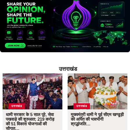
उत्तराखंड
उत्तराखंड
उत्तराखंड
धामी सरकार के 5 साल पूरे, सेवा
मुख्यमंत्री धामी ने पूर्व सीएम खण्डूड़ी
पखवाड़े की शुरुआत; 219 करोड़
को अर्पित की भावभीनी
की 51 विकास योजनाओं की
श्रद्धांजलि…
सौगात…