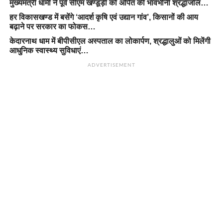
मुख्यमंत्री धामी ने पूर्व सीएम खण्डूड़ी को अर्पित की भावभीनी श्रद्धांजलि…
हर विकासखण्ड में बसेंगे ‘आदर्श कृषि एवं उद्यान गांव’, किसानों की आय
बढ़ाने पर सरकार का फोकस…
केदारनाथ धाम में बीपीसीएल अस्पताल का लोकार्पण, श्रद्धालुओं को मिलेंगी
आधुनिक स्वास्थ्य सुविधाएं…
ADVERTISEMENT