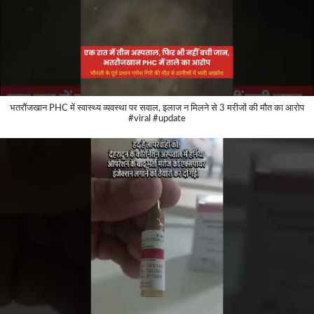
भतरौंजखान PHC में स्वास्थ्य व्यवस्था पर सवाल, इलाज न मिलने से 3 मरीजों की मौत का आरोप
#viral #update