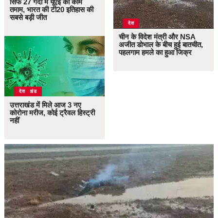
सिर्फ 27 गेंदों में यूएई का काम
तमाम, भारत की टी20 इतिहास की
सबसे बड़ी जीत
देश
चीन के विदेश मंत्री और NSA
अजीत डोभाल के बीच हुई बातचीत,
पहलगाम हमले का हुआ जिक्र
उत्तराखंड
देश
उत्तराखंड में मिले आज 3 नए
कोरोना मरीज, कोई ट्रैवल हिस्ट्री
नहीं