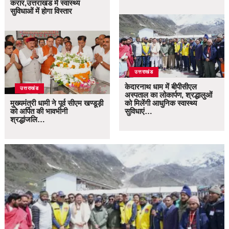
करार,उत्तराखंड में स्वास्थ्य
सुविधाओं में होगा विस्तार
उत्तराखंड
केदारनाथ धाम में बीपीसीएल
उत्तराखंड
अस्पताल का लोकार्पण, श्रद्धालुओं
मुख्यमंत्री धामी ने पूर्व सीएम खण्डूड़ी
को मिलेंगी आधुनिक स्वास्थ्य
को अर्पित की भावभीनी
सुविधाएं…
श्रद्धांजलि…