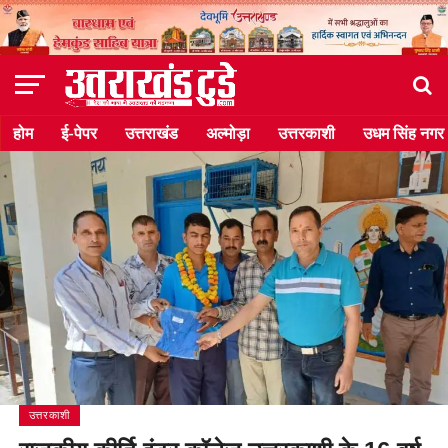
होम
ई-पेपर
उत्तराखंड
अल्मोड़ा
उत्तरकाशी
उधम सिंह नगर
उत्तरकाशी