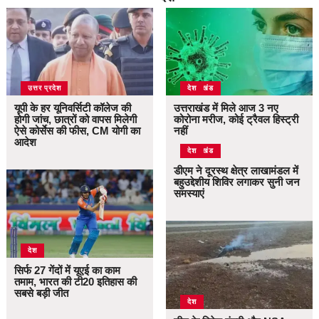
उत्तर प्रदेश
उत्तराखंड
देश
यूपी के हर यूनिवर्सिटी कॉलेज की
उत्तराखंड में मिले आज 3 नए
होगी जांच, छात्रों को वापस मिलेगी
कोरोना मरीज, कोई ट्रैवल हिस्ट्री
ऐसे कोर्सेस की फीस, CM योगी का
नहीं
आदेश
उत्तराखंड
देश
डीएम ने दूरस्थ क्षेत्र लाखामंडल में
बहुउद्देशीय शिविर लगाकर सुनी जन
समस्याएं
देश
सिर्फ 27 गेंदों में यूएई का काम
तमाम, भारत की टी20 इतिहास की
सबसे बड़ी जीत
देश