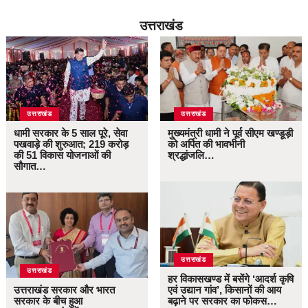
उत्तराखंड
उत्तराखंड
उत्तराखंड
धामी सरकार के 5 साल पूरे, सेवा
मुख्यमंत्री धामी ने पूर्व सीएम खण्डूड़ी
पखवाड़े की शुरुआत; 219 करोड़
को अर्पित की भावभीनी
की 51 विकास योजनाओं की
श्रद्धांजलि…
सौगात…
उत्तराखंड
उत्तराखंड
हर विकासखण्ड में बसेंगे ‘आदर्श कृषि
उत्तराखंड सरकार और भारत
एवं उद्यान गांव’, किसानों की आय
सरकार के बीच हुआ
बढ़ाने पर सरकार का फोकस…