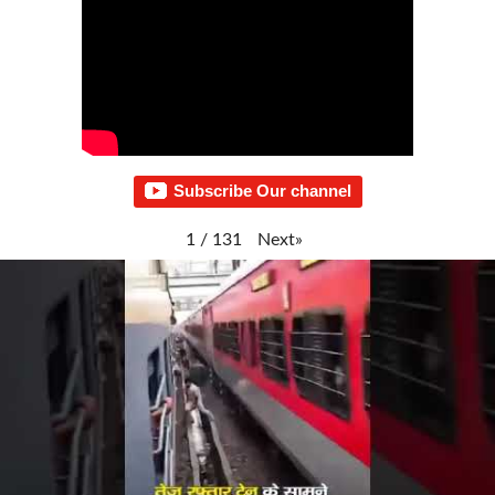
Subscribe Our channel
Next
»
1
/
131