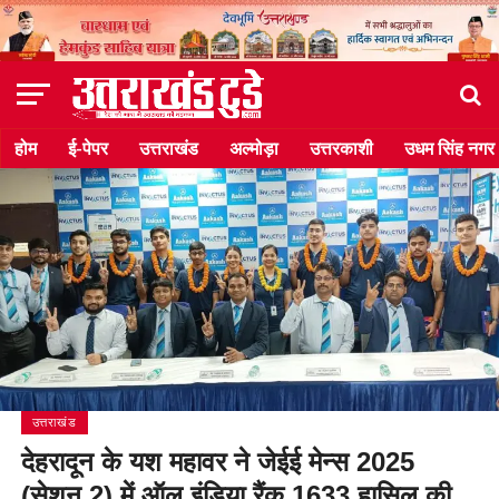
होम
ई-पेपर
उत्तराखंड
अल्मोड़ा
उत्तरकाशी
उधम सिंह नगर
उत्तराखंड
देहरादून के यश महावर ने जेईई मेन्स 2025
(सेशन 2) में ऑल इंडिया रैंक 1633 हासिल की