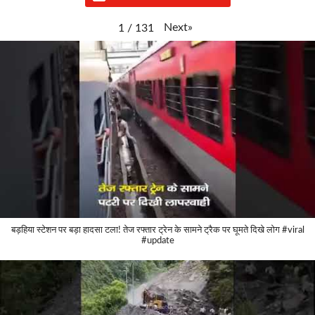
Next
»
1
/
131
बड़हिया स्टेशन पर बड़ा हादसा टला! तेज रफ्तार ट्रेन के सामने ट्रैक पर घूमते दिखे लोग #viral
#update