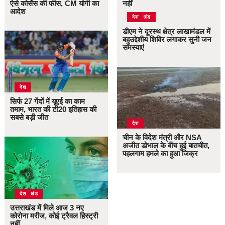
ऐसे कोर्सेस की फीस, CM योगी का
नहीं
आदेश
उत्तराखंड
देश
डीएम ने दूरस्थ क्षेत्र लाखामंडल में
बहुउद्देशीय शिविर लगाकर सुनी जन
समस्याएं
देश
सिर्फ 27 गेंदों में यूएई का काम
तमाम, भारत की टी20 इतिहास की
सबसे बड़ी जीत
देश
चीन के विदेश मंत्री और NSA
अजीत डोभाल के बीच हुई बातचीत,
पहलगाम हमले का हुआ जिक्र
उत्तराखंड
देश
उत्तराखंड में मिले आज 3 नए
कोरोना मरीज, कोई ट्रैवल हिस्ट्री
नहीं