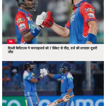
देश
दिल्ली कैपिटल्स ने सनराइजर्स को 7 विकेट से रौंदा, दर्ज की लगातार दूसरी
जीत