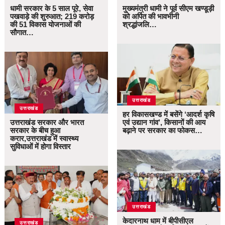
धामी सरकार के 5 साल पूरे, सेवा
मुख्यमंत्री धामी ने पूर्व सीएम खण्डूड़ी
पखवाड़े की शुरुआत; 219 करोड़
को अर्पित की भावभीनी
की 51 विकास योजनाओं की
श्रद्धांजलि…
सौगात…
उत्तराखंड
उत्तराखंड
हर विकासखण्ड में बसेंगे ‘आदर्श कृषि
उत्तराखंड सरकार और भारत
एवं उद्यान गांव’, किसानों की आय
सरकार के बीच हुआ
बढ़ाने पर सरकार का फोकस…
करार,उत्तराखंड में स्वास्थ्य
सुविधाओं में होगा विस्तार
उत्तराखंड
केदारनाथ धाम में बीपीसीएल
उत्तराखंड