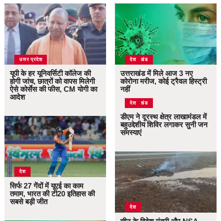
उत्तर प्रदेश
उत्तराखंड
देश
यूपी के हर यूनिवर्सिटी कॉलेज की
उत्तराखंड में मिले आज 3 नए
होगी जांच, छात्रों को वापस मिलेगी
कोरोना मरीज, कोई ट्रैवल हिस्ट्री
ऐसे कोर्सेस की फीस, CM योगी का
नहीं
आदेश
उत्तराखंड
देश
डीएम ने दूरस्थ क्षेत्र लाखामंडल में
बहुउद्देशीय शिविर लगाकर सुनी जन
समस्याएं
देश
सिर्फ 27 गेंदों में यूएई का काम
तमाम, भारत की टी20 इतिहास की
सबसे बड़ी जीत
देश