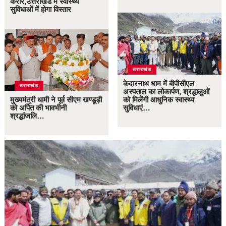
करार,उत्तराखंड में स्वास्थ्य
सुविधाओं में होगा विस्तार
उत्तराखंड
केदारनाथ धाम में बीपीसीएल
उत्तराखंड
अस्पताल का लोकार्पण, श्रद्धालुओं
मुख्यमंत्री धामी ने पूर्व सीएम खण्डूड़ी
को मिलेंगी आधुनिक स्वास्थ्य
को अर्पित की भावभीनी
सुविधाएं…
श्रद्धांजलि…