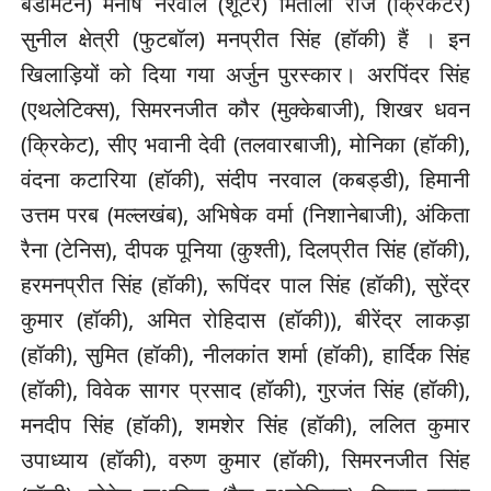
बैडमिंटन) मनीष नरवाल (शूटर) मिताली राज (क्रिकेटर)
सुनील क्षेत्री (फुटबॉल) मनप्रीत सिंह (हॉकी) हैं । इन
खिलाड़ियों को दिया गया अर्जुन पुरस्कार। अरपिंदर सिंह
(एथलेटिक्स), सिमरनजीत कौर (मुक्केबाजी), शिखर धवन
(क्रिकेट), सीए भवानी देवी (तलवारबाजी), मोनिका (हॉकी),
वंदना कटारिया (हॉकी), संदीप नरवाल (कबड्डी), हिमानी
उत्तम परब (मल्लखंब), अभिषेक वर्मा (निशानेबाजी), अंकिता
रैना (टेनिस), दीपक पूनिया (कुश्ती), दिलप्रीत सिंह (हॉकी),
हरमनप्रीत सिंह (हॉकी), रूपिंदर पाल सिंह (हॉकी), सुरेंद्र
कुमार (हॉकी), अमित रोहिदास (हॉकी)), बीरेंद्र लाकड़ा
(हॉकी), सुमित (हॉकी), नीलकांत शर्मा (हॉकी), हार्दिक सिंह
(हॉकी), विवेक सागर प्रसाद (हॉकी), गुरजंत सिंह (हॉकी),
मनदीप सिंह (हॉकी), शमशेर सिंह (हॉकी), ललित कुमार
उपाध्याय (हॉकी), वरुण कुमार (हॉकी), सिमरनजीत सिंह