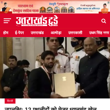
होम
ई-पेपर
उत्तराखंड
अल्मोड़ा
उत्तरकाशी
उधम सिंह नगर
दिल्ली
उपलब्धि: 12 एथलीटों को मेजर ध्यानचंद खेल