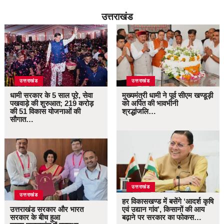
उत्तराखंड
उत्तराखंड
उत्तराखंड
धामी सरकार के 5 साल पूरे, सेवा
मुख्यमंत्री धामी ने पूर्व सीएम खण्डूड़ी
पखवाड़े की शुरुआत; 219 करोड़
को अर्पित की भावभीनी
की 51 विकास योजनाओं की
श्रद्धांजलि…
सौगात…
उत्तराखंड
उत्तराखंड
हर विकासखण्ड में बसेंगे ‘आदर्श कृषि
उत्तराखंड सरकार और भारत
एवं उद्यान गांव’, किसानों की आय
सरकार के बीच हुआ
बढ़ाने पर सरकार का फोकस…