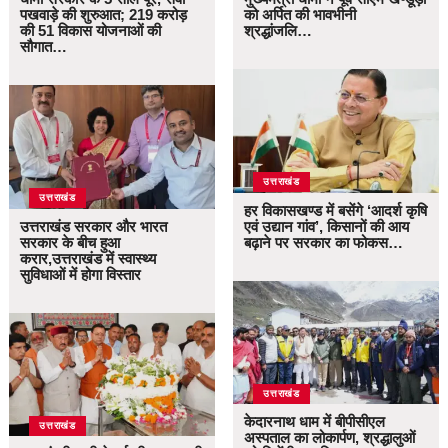
पखवाड़े की शुरुआत; 219 करोड़
को अर्पित की भावभीनी
की 51 विकास योजनाओं की
श्रद्धांजलि…
सौगात…
उत्तराखंड
उत्तराखंड
हर विकासखण्ड में बसेंगे ‘आदर्श कृषि
उत्तराखंड सरकार और भारत
एवं उद्यान गांव’, किसानों की आय
सरकार के बीच हुआ
बढ़ाने पर सरकार का फोकस…
करार,उत्तराखंड में स्वास्थ्य
सुविधाओं में होगा विस्तार
उत्तराखंड
केदारनाथ धाम में बीपीसीएल
उत्तराखंड
अस्पताल का लोकार्पण, श्रद्धालुओं