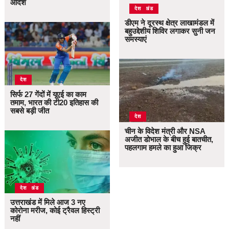
आदेश
उत्तराखंड
देश
डीएम ने दूरस्थ क्षेत्र लाखामंडल में
बहुउद्देशीय शिविर लगाकर सुनी जन
समस्याएं
देश
सिर्फ 27 गेंदों में यूएई का काम
तमाम, भारत की टी20 इतिहास की
सबसे बड़ी जीत
देश
चीन के विदेश मंत्री और NSA
अजीत डोभाल के बीच हुई बातचीत,
पहलगाम हमले का हुआ जिक्र
उत्तराखंड
देश
उत्तराखंड में मिले आज 3 नए
कोरोना मरीज, कोई ट्रैवल हिस्ट्री
नहीं