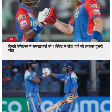
देश
दिल्ली कैपिटल्स ने सनराइजर्स को 7 विकेट से रौंदा, दर्ज की लगातार दूसरी
जीत