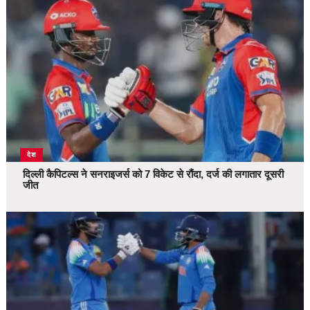
देश
दिल्ली कैपिटल्स ने सनराइजर्स को 7 विकेट से रौंदा, दर्ज की लगातार दूसरी
जीत