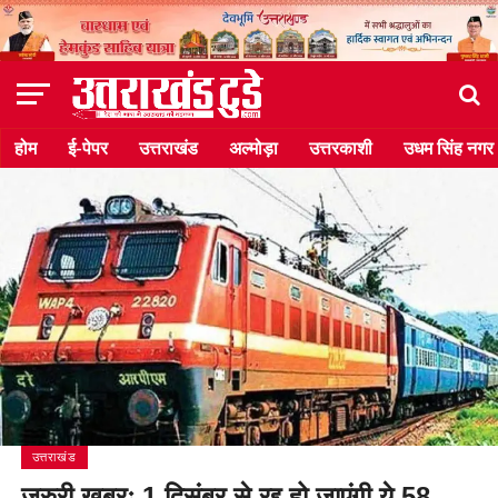
होम
ई-पेपर
उत्तराखंड
अल्मोड़ा
उत्तरकाशी
उधम सिंह नगर
उत्तराखंड
जरुरी खबरः 1 दिसंबर से रद्द हो जाएंगी ये 58