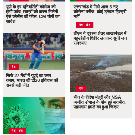
यूपी के हर यूनिवर्सिटी कॉलेज की
उत्तराखंड में मिले आज 3 नए
होगी जांच, छात्रों को वापस मिलेगी
कोरोना मरीज, कोई ट्रैवल हिस्ट्री
ऐसे कोर्सेस की फीस, CM योगी का
नहीं
आदेश
उत्तराखंड
देश
डीएम ने दूरस्थ क्षेत्र लाखामंडल में
बहुउद्देशीय शिविर लगाकर सुनी जन
समस्याएं
देश
सिर्फ 27 गेंदों में यूएई का काम
तमाम, भारत की टी20 इतिहास की
सबसे बड़ी जीत
देश
चीन के विदेश मंत्री और NSA
अजीत डोभाल के बीच हुई बातचीत,
पहलगाम हमले का हुआ जिक्र
उत्तराखंड
देश