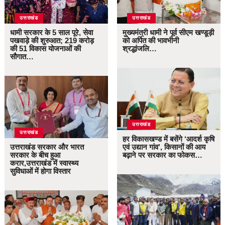
उत्तराखंड
उत्तराखंड
धामी सरकार के 5 साल पूरे, सेवा
मुख्यमंत्री धामी ने पूर्व सीएम खण्डूड़ी
पखवाड़े की शुरुआत; 219 करोड़
को अर्पित की भावभीनी
की 51 विकास योजनाओं की
श्रद्धांजलि…
सौगात…
उत्तराखंड
उत्तराखंड
हर विकासखण्ड में बसेंगे ‘आदर्श कृषि
उत्तराखंड सरकार और भारत
एवं उद्यान गांव’, किसानों की आय
सरकार के बीच हुआ
बढ़ाने पर सरकार का फोकस…
करार,उत्तराखंड में स्वास्थ्य
सुविधाओं में होगा विस्तार