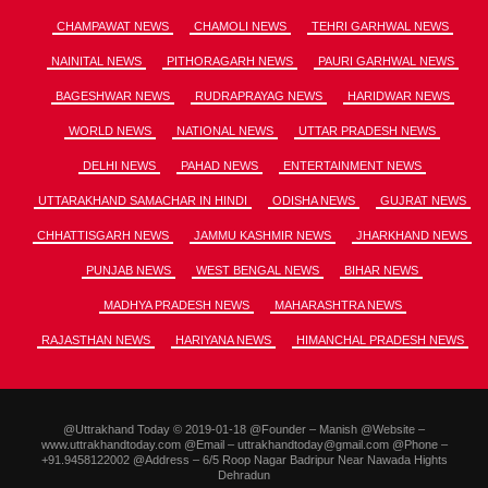
CHAMPAWAT NEWS
CHAMOLI NEWS
TEHRI GARHWAL NEWS
NAINITAL NEWS
PITHORAGARH NEWS
PAURI GARHWAL NEWS
BAGESHWAR NEWS
RUDRAPRAYAG NEWS
HARIDWAR NEWS
WORLD NEWS
NATIONAL NEWS
UTTAR PRADESH NEWS
DELHI NEWS
PAHAD NEWS
ENTERTAINMENT NEWS
UTTARAKHAND SAMACHAR IN HINDI
ODISHA NEWS
GUJRAT NEWS
CHHATTISGARH NEWS
JAMMU KASHMIR NEWS
JHARKHAND NEWS
PUNJAB NEWS
WEST BENGAL NEWS
BIHAR NEWS
MADHYA PRADESH NEWS
MAHARASHTRA NEWS
RAJASTHAN NEWS
HARIYANA NEWS
HIMANCHAL PRADESH NEWS
@Uttrakhand Today © 2019-01-18 @Founder – Manish @Website –
www.uttrakhandtoday.com @Email – uttrakhandtoday@gmail.com @Phone –
+91.9458122002 @Address – 6/5 Roop Nagar Badripur Near Nawada Hights
Dehradun