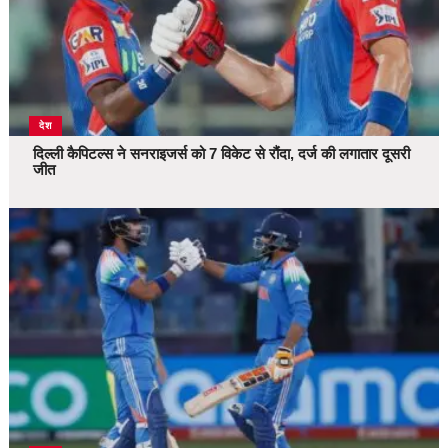
देश
दिल्ली कैपिटल्स ने सनराइजर्स को 7 विकेट से रौंदा, दर्ज की लगातार दूसरी
जीत