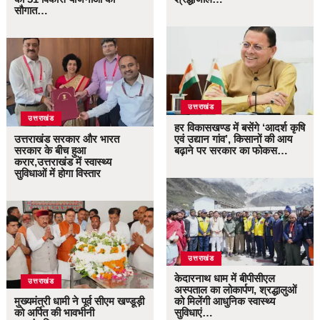
सौगात…
उत्तराखंड
उत्तराखंड
हर विकासखण्ड में बसेंगे ‘आदर्श कृषि
उत्तराखंड सरकार और भारत
एवं उद्यान गांव’, किसानों की आय
सरकार के बीच हुआ
बढ़ाने पर सरकार का फोकस…
करार,उत्तराखंड में स्वास्थ्य
सुविधाओं में होगा विस्तार
उत्तराखंड
केदारनाथ धाम में बीपीसीएल
उत्तराखंड
अस्पताल का लोकार्पण, श्रद्धालुओं
मुख्यमंत्री धामी ने पूर्व सीएम खण्डूड़ी
को मिलेंगी आधुनिक स्वास्थ्य
को अर्पित की भावभीनी
सुविधाएं…