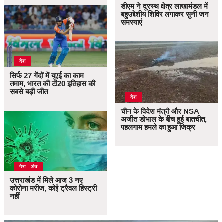
डीएम ने दूरस्थ क्षेत्र लाखामंडल में
बहुउद्देशीय शिविर लगाकर सुनी जन
समस्याएं
देश
सिर्फ 27 गेंदों में यूएई का काम
तमाम, भारत की टी20 इतिहास की
सबसे बड़ी जीत
देश
चीन के विदेश मंत्री और NSA
अजीत डोभाल के बीच हुई बातचीत,
पहलगाम हमले का हुआ जिक्र
उत्तराखंड
देश
उत्तराखंड में मिले आज 3 नए
कोरोना मरीज, कोई ट्रैवल हिस्ट्री
नहीं