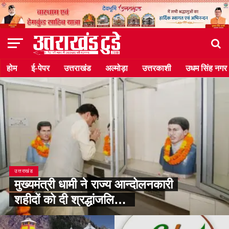
होम
ई-पेपर
उत्तराखंड
अल्मोड़ा
उत्तरकाशी
उधम सिंह नगर
उत्तराखंड
मुख्यमंत्री धामी ने राज्य आन्दोलनकारी
शहीदों को दी श्रद्धांजलि…