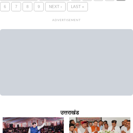
6
7
8
9
NEXT ›
LAST »
ADVERTISEMENT
उत्तराखंड