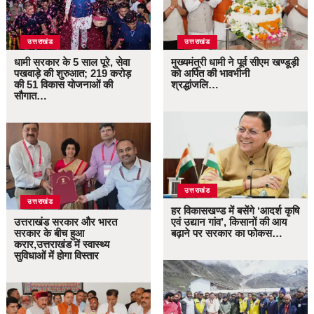
उत्तराखंड
उत्तराखंड
धामी सरकार के 5 साल पूरे, सेवा
मुख्यमंत्री धामी ने पूर्व सीएम खण्डूड़ी
पखवाड़े की शुरुआत; 219 करोड़
को अर्पित की भावभीनी
की 51 विकास योजनाओं की
श्रद्धांजलि…
सौगात…
उत्तराखंड
उत्तराखंड
हर विकासखण्ड में बसेंगे ‘आदर्श कृषि
उत्तराखंड सरकार और भारत
एवं उद्यान गांव’, किसानों की आय
सरकार के बीच हुआ
बढ़ाने पर सरकार का फोकस…
करार,उत्तराखंड में स्वास्थ्य
सुविधाओं में होगा विस्तार