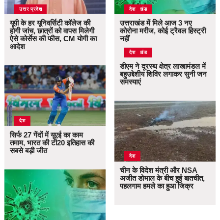
उत्तर प्रदेश
उत्तराखंड
देश
यूपी के हर यूनिवर्सिटी कॉलेज की
उत्तराखंड में मिले आज 3 नए
होगी जांच, छात्रों को वापस मिलेगी
कोरोना मरीज, कोई ट्रैवल हिस्ट्री
ऐसे कोर्सेस की फीस, CM योगी का
नहीं
आदेश
उत्तराखंड
देश
डीएम ने दूरस्थ क्षेत्र लाखामंडल में
बहुउद्देशीय शिविर लगाकर सुनी जन
समस्याएं
देश
सिर्फ 27 गेंदों में यूएई का काम
तमाम, भारत की टी20 इतिहास की
सबसे बड़ी जीत
देश
चीन के विदेश मंत्री और NSA
अजीत डोभाल के बीच हुई बातचीत,
पहलगाम हमले का हुआ जिक्र