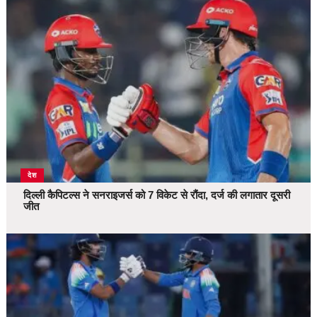
देश
दिल्ली कैपिटल्स ने सनराइजर्स को 7 विकेट से रौंदा, दर्ज की लगातार दूसरी
जीत