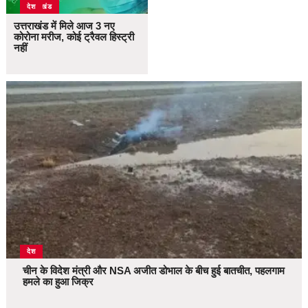
उत्तराखंड
देश
उत्तराखंड में मिले आज 3 नए
कोरोना मरीज, कोई ट्रैवल हिस्ट्री
नहीं
देश
चीन के विदेश मंत्री और NSA अजीत डोभाल के बीच हुई बातचीत, पहलगाम
हमले का हुआ जिक्र