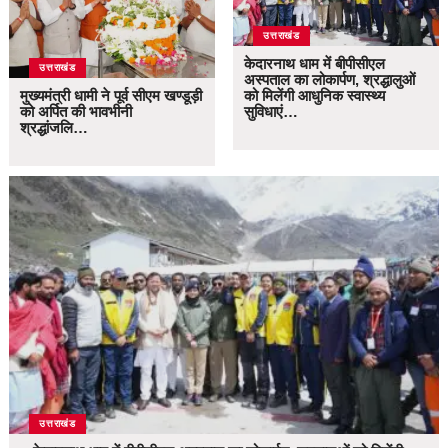
उत्तराखंड
केदारनाथ धाम में बीपीसीएल
उत्तराखंड
अस्पताल का लोकार्पण, श्रद्धालुओं
मुख्यमंत्री धामी ने पूर्व सीएम खण्डूड़ी
को मिलेंगी आधुनिक स्वास्थ्य
को अर्पित की भावभीनी
सुविधाएं…
श्रद्धांजलि…
उत्तराखंड