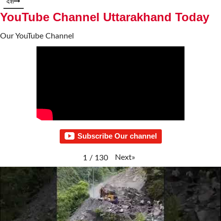
देश
YouTube Channel Uttarakhand Today
Our YouTube Channel
Subscribe Our channel
Next
»
1
/
130