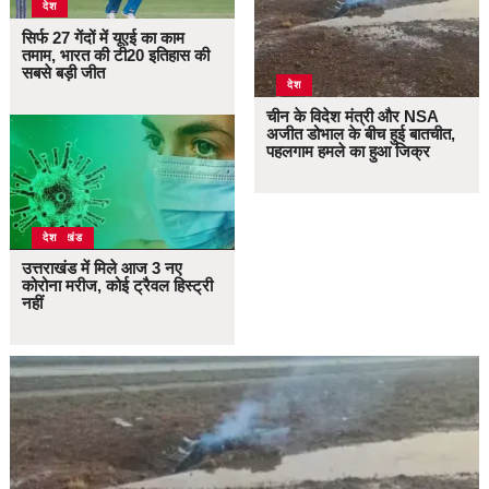
देश
सिर्फ 27 गेंदों में यूएई का काम
तमाम, भारत की टी20 इतिहास की
सबसे बड़ी जीत
देश
चीन के विदेश मंत्री और NSA
अजीत डोभाल के बीच हुई बातचीत,
पहलगाम हमले का हुआ जिक्र
उत्तराखंड
देश
उत्तराखंड में मिले आज 3 नए
कोरोना मरीज, कोई ट्रैवल हिस्ट्री
नहीं