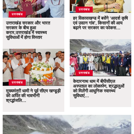
उत्तराखंड
उत्तराखंड
हर विकासखण्ड में बसेंगे ‘आदर्श कृषि
उत्तराखंड सरकार और भारत
एवं उद्यान गांव’, किसानों की आय
सरकार के बीच हुआ
बढ़ाने पर सरकार का फोकस…
करार,उत्तराखंड में स्वास्थ्य
सुविधाओं में होगा विस्तार
उत्तराखंड
केदारनाथ धाम में बीपीसीएल
उत्तराखंड
अस्पताल का लोकार्पण, श्रद्धालुओं
मुख्यमंत्री धामी ने पूर्व सीएम खण्डूड़ी
को मिलेंगी आधुनिक स्वास्थ्य
को अर्पित की भावभीनी
सुविधाएं…
श्रद्धांजलि…