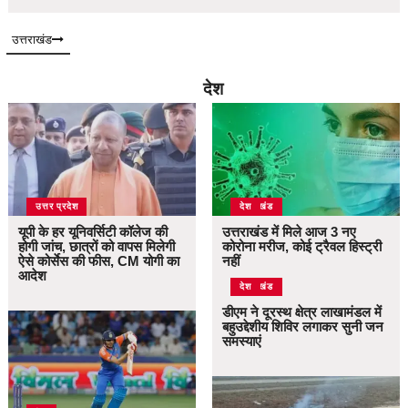
उत्तराखंड
देश
उत्तर प्रदेश
उत्तराखंड
देश
यूपी के हर यूनिवर्सिटी कॉलेज की
उत्तराखंड में मिले आज 3 नए
होगी जांच, छात्रों को वापस मिलेगी
कोरोना मरीज, कोई ट्रैवल हिस्ट्री
ऐसे कोर्सेस की फीस, CM योगी का
नहीं
आदेश
उत्तराखंड
देश
डीएम ने दूरस्थ क्षेत्र लाखामंडल में
बहुउद्देशीय शिविर लगाकर सुनी जन
समस्याएं